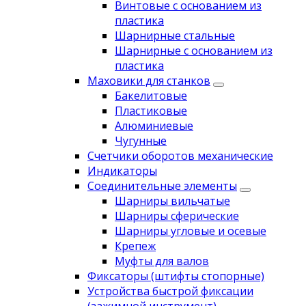
Винтовые с основанием из
пластика
Шарнирные стальные
Шарнирные с основанием из
пластика
Маховики для станков
Бакелитовые
Пластиковые
Алюминиевые
Чугунные
Счетчики оборотов механические
Индикаторы
Соединительные элементы
Шарниры вильчатые
Шарниры сферические
Шарниры угловые и осевые
Крепеж
Муфты для валов
Фиксаторы (штифты стопорные)
Устройства быстрой фиксации