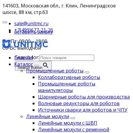
141603, Московская обл., г. Клин, Ленинградское
шоссе, 88 км, стр.63
sale@unitmc.ru
+7(499)677-21-26
оставить заявку
Пн-Пт: 09:00 – 18:00
Сб-Вс: выходной
Search for:
Главная
Каталог
Search Button
Промышленные роботы
Коллаборативные роботы
Промышленные роботы
манипуляторы
Шарнирные роботы для производства
Волновые редукторы для роботов
Источники сварки для роботов и ЧПУ
Линейные модули
Линейные модули с ШВП
Линейные модули с ременной