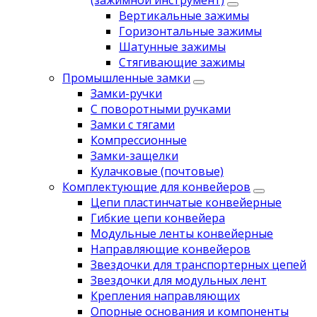
(зажимной инструмент)
Вертикальные зажимы
Горизонтальные зажимы
Шатунные зажимы
Стягивающие зажимы
Промышленные замки
Замки-ручки
С поворотными ручками
Замки с тягами
Компрессионные
Замки-защелки
Кулачковые (почтовые)
Комплектующие для конвейеров
Цепи пластинчатые конвейерные
Гибкие цепи конвейера
Модульные ленты конвейерные
Направляющие конвейеров
Звездочки для транспортерных цепей
Звездочки для модульных лент
Крепления направляющих
Опорные основания и компоненты