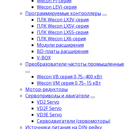
Wecon PI-серия
Wecon LEVI-серия
Программируемые контроллеры
ПЛК Wecon LX3V-серия
ПЛК Wecon LX5V-серия
ПЛК Wecon LX5S-серия
ПЛК Wecon LX6-серия
Модули расширения
BD-платы расширения
V-BOX
Преобразователи частоты промышленные
Wecon VB серия 0,75–400 кВт
Wecon VM серия 0,75–15 кВт
Мотор-редукторы
Сервоприводы и двигатели
VD2 Servo
VD2F Servo
VD3E Servo
Серводвигатели (сервомоторы)
Источники питания на DIN-рейку