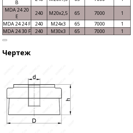
B
MDA 24 20
240
M20x2,5
65
7000
1
E
MDA 24 24 F
240
M24x3
65
7000
1
MDA 24 30 F
240
M30x3
65
7000
1
Чертеж