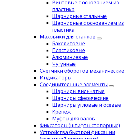
Винтовые с основанием из
пластика
Шарнирные стальные
Шарнирные с основанием из
пластика
Маховики для станков
Бакелитовые
Пластиковые
Алюминиевые
Чугунные
Счетчики оборотов механические
Индикаторы
Соединительные элементы
Шарниры вильчатые
Шарниры сферические
Шарниры угловые и осевые
Крепеж
Муфты для валов
Фиксаторы (штифты стопорные)
Устройства быстрой фиксации