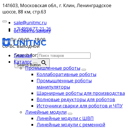
141603, Московская обл., г. Клин, Ленинградское
шоссе, 88 км, стр.63
sale@unitmc.ru
+7(499)677-21-26
оставить заявку
Пн-Пт: 09:00 – 18:00
Сб-Вс: выходной
Search for:
Главная
Каталог
Search Button
Промышленные роботы
Коллаборативные роботы
Промышленные роботы
манипуляторы
Шарнирные роботы для производства
Волновые редукторы для роботов
Источники сварки для роботов и ЧПУ
Линейные модули
Линейные модули с ШВП
Линейные модули с ременной