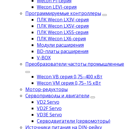
Wecon PI-серия
Wecon LEVI-серия
Программируемые контроллеры
ПЛК Wecon LX3V-серия
ПЛК Wecon LX5V-серия
ПЛК Wecon LX5S-серия
ПЛК Wecon LX6-серия
Модули расширения
BD-платы расширения
V-BOX
Преобразователи частоты промышленные
Wecon VB серия 0,75–400 кВт
Wecon VM серия 0,75–15 кВт
Мотор-редукторы
Сервоприводы и двигатели
VD2 Servo
VD2F Servo
VD3E Servo
Серводвигатели (сервомоторы)
Источники питания на DIN-рейку