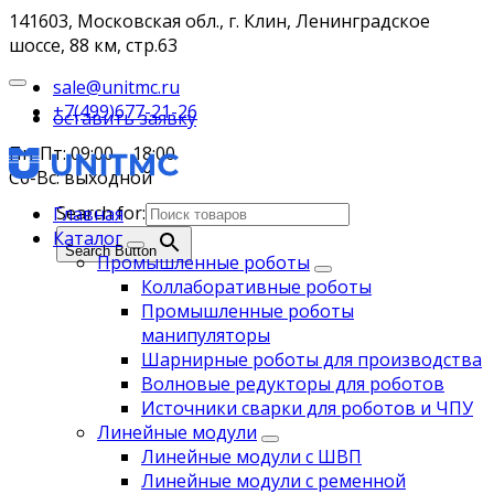
141603, Московская обл., г. Клин, Ленинградское
шоссе, 88 км, стр.63
sale@unitmc.ru
+7(499)677-21-26
оставить заявку
Пн-Пт: 09:00 – 18:00
Сб-Вс: выходной
Search for:
Главная
Каталог
Search Button
Промышленные роботы
Коллаборативные роботы
Промышленные роботы
манипуляторы
Шарнирные роботы для производства
Волновые редукторы для роботов
Источники сварки для роботов и ЧПУ
Линейные модули
Линейные модули с ШВП
Линейные модули с ременной