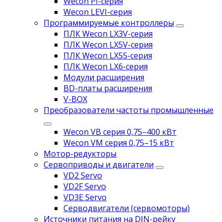
Wecon PI-серия
Wecon LEVI-серия
Программируемые контроллеры
ПЛК Wecon LX3V-серия
ПЛК Wecon LX5V-серия
ПЛК Wecon LX5S-серия
ПЛК Wecon LX6-серия
Модули расширения
BD-платы расширения
V-BOX
Преобразователи частоты промышленные
Wecon VB серия 0,75–400 кВт
Wecon VM серия 0,75–15 кВт
Мотор-редукторы
Сервоприводы и двигатели
VD2 Servo
VD2F Servo
VD3E Servo
Серводвигатели (сервомоторы)
Источники питания на DIN-рейку