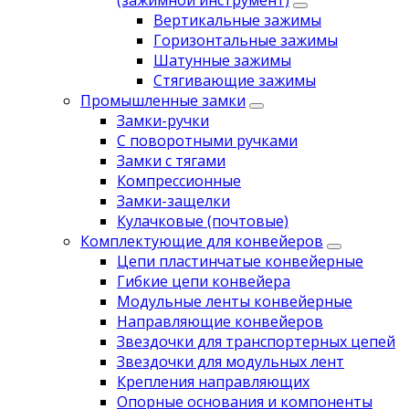
(зажимной инструмент)
Вертикальные зажимы
Горизонтальные зажимы
Шатунные зажимы
Стягивающие зажимы
Промышленные замки
Замки-ручки
С поворотными ручками
Замки с тягами
Компрессионные
Замки-защелки
Кулачковые (почтовые)
Комплектующие для конвейеров
Цепи пластинчатые конвейерные
Гибкие цепи конвейера
Модульные ленты конвейерные
Направляющие конвейеров
Звездочки для транспортерных цепей
Звездочки для модульных лент
Крепления направляющих
Опорные основания и компоненты