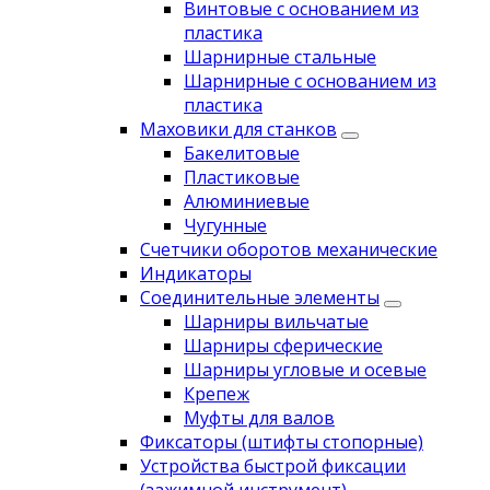
Винтовые с основанием из
пластика
Шарнирные стальные
Шарнирные с основанием из
пластика
Маховики для станков
Бакелитовые
Пластиковые
Алюминиевые
Чугунные
Счетчики оборотов механические
Индикаторы
Соединительные элементы
Шарниры вильчатые
Шарниры сферические
Шарниры угловые и осевые
Крепеж
Муфты для валов
Фиксаторы (штифты стопорные)
Устройства быстрой фиксации