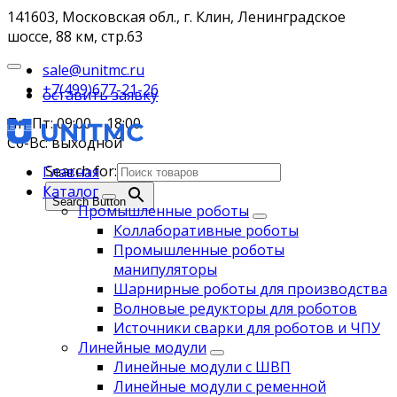
141603, Московская обл., г. Клин, Ленинградское
шоссе, 88 км, стр.63
sale@unitmc.ru
+7(499)677-21-26
оставить заявку
Пн-Пт: 09:00 – 18:00
Сб-Вс: выходной
Search for:
Главная
Каталог
Search Button
Промышленные роботы
Коллаборативные роботы
Промышленные роботы
манипуляторы
Шарнирные роботы для производства
Волновые редукторы для роботов
Источники сварки для роботов и ЧПУ
Линейные модули
Линейные модули с ШВП
Линейные модули с ременной