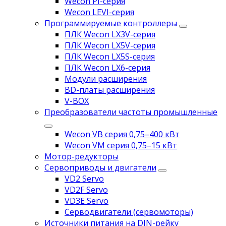
Wecon PI-серия
Wecon LEVI-серия
Программируемые контроллеры
ПЛК Wecon LX3V-серия
ПЛК Wecon LX5V-серия
ПЛК Wecon LX5S-серия
ПЛК Wecon LX6-серия
Модули расширения
BD-платы расширения
V-BOX
Преобразователи частоты промышленные
Wecon VB серия 0,75–400 кВт
Wecon VM серия 0,75–15 кВт
Мотор-редукторы
Сервоприводы и двигатели
VD2 Servo
VD2F Servo
VD3E Servo
Серводвигатели (сервомоторы)
Источники питания на DIN-рейку