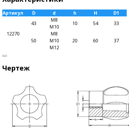
Артикул
D
d
h
H
D1
М8
43
10
54
33
М10
12270
М8
50
М10
20
60
37
М12
Чертеж