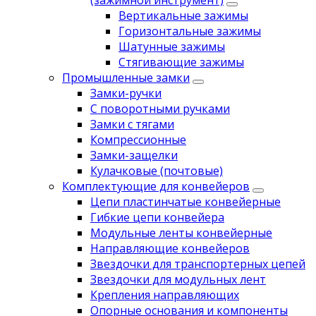
(зажимной инструмент)
Вертикальные зажимы
Горизонтальные зажимы
Шатунные зажимы
Стягивающие зажимы
Промышленные замки
Замки-ручки
С поворотными ручками
Замки с тягами
Компрессионные
Замки-защелки
Кулачковые (почтовые)
Комплектующие для конвейеров
Цепи пластинчатые конвейерные
Гибкие цепи конвейера
Модульные ленты конвейерные
Направляющие конвейеров
Звездочки для транспортерных цепей
Звездочки для модульных лент
Крепления направляющих
Опорные основания и компоненты