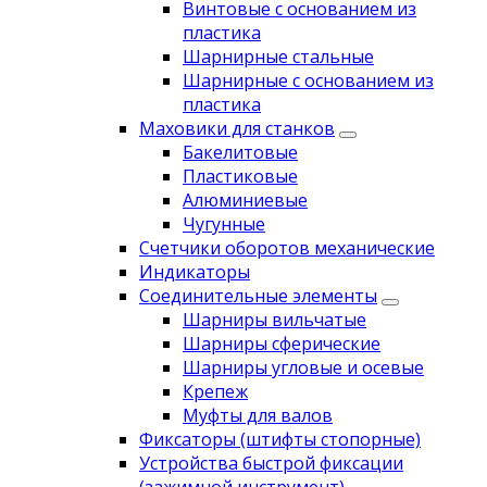
Винтовые с основанием из
пластика
Шарнирные стальные
Шарнирные с основанием из
пластика
Маховики для станков
Бакелитовые
Пластиковые
Алюминиевые
Чугунные
Счетчики оборотов механические
Индикаторы
Соединительные элементы
Шарниры вильчатые
Шарниры сферические
Шарниры угловые и осевые
Крепеж
Муфты для валов
Фиксаторы (штифты стопорные)
Устройства быстрой фиксации