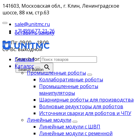
141603, Московская обл., г. Клин, Ленинградское
шоссе, 88 км, стр.63
sale@unitmc.ru
+7(499)677-21-26
оставить заявку
Пн-Пт: 09:00 – 18:00
Сб-Вс: выходной
Search for:
Главная
Каталог
Search Button
Промышленные роботы
Коллаборативные роботы
Промышленные роботы
манипуляторы
Шарнирные роботы для производства
Волновые редукторы для роботов
Источники сварки для роботов и ЧПУ
Линейные модули
Линейные модули с ШВП
Линейные модули с ременной