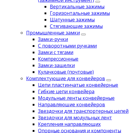
(зажимной инструмент)
Вертикальные зажимы
Горизонтальные зажимы
Шатунные зажимы
Стягивающие зажимы
Промышленные замки
Замки-ручки
С поворотными ручками
Замки с тягами
Компрессионные
Замки-защелки
Кулачковые (почтовые)
Комплектующие для конвейеров
Цепи пластинчатые конвейерные
Гибкие цепи конвейера
Модульные ленты конвейерные
Направляющие конвейеров
Звездочки для транспортерных цепей
Звездочки для модульных лент
Крепления направляющих
Опорные основания и компоненты