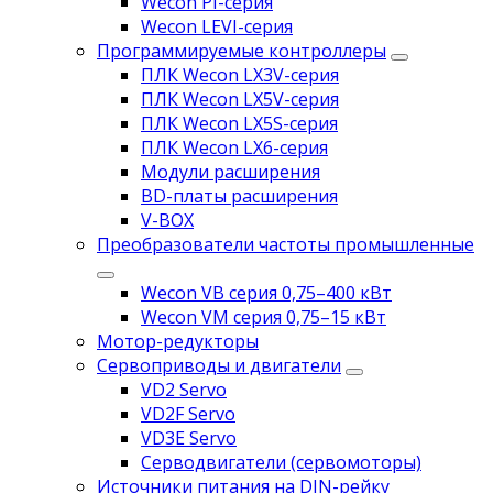
Wecon PI-серия
Wecon LEVI-серия
Программируемые контроллеры
ПЛК Wecon LX3V-серия
ПЛК Wecon LX5V-серия
ПЛК Wecon LX5S-серия
ПЛК Wecon LX6-серия
Модули расширения
BD-платы расширения
V-BOX
Преобразователи частоты промышленные
Wecon VB серия 0,75–400 кВт
Wecon VM серия 0,75–15 кВт
Мотор-редукторы
Сервоприводы и двигатели
VD2 Servo
VD2F Servo
VD3E Servo
Серводвигатели (сервомоторы)
Источники питания на DIN-рейку