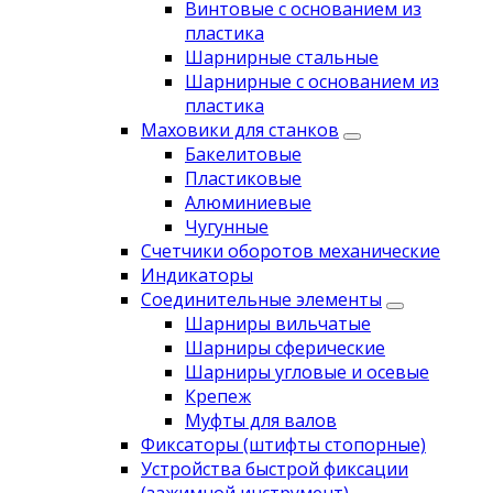
Винтовые с основанием из
пластика
Шарнирные стальные
Шарнирные с основанием из
пластика
Маховики для станков
Бакелитовые
Пластиковые
Алюминиевые
Чугунные
Счетчики оборотов механические
Индикаторы
Соединительные элементы
Шарниры вильчатые
Шарниры сферические
Шарниры угловые и осевые
Крепеж
Муфты для валов
Фиксаторы (штифты стопорные)
Устройства быстрой фиксации