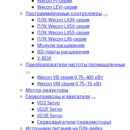
Wecon PI-серия
Wecon LEVI-серия
Программируемые контроллеры
ПЛК Wecon LX3V-серия
ПЛК Wecon LX5V-серия
ПЛК Wecon LX5S-серия
ПЛК Wecon LX6-серия
Модули расширения
BD-платы расширения
V-BOX
Преобразователи частоты промышленные
Wecon VB серия 0,75–400 кВт
Wecon VM серия 0,75–15 кВт
Мотор-редукторы
Сервоприводы и двигатели
VD2 Servo
VD2F Servo
VD3E Servo
Серводвигатели (сервомоторы)
Источники питания на DIN-рейку