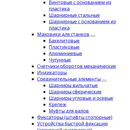
Винтовые с основанием из
пластика
Шарнирные стальные
Шарнирные с основанием из
пластика
Маховики для станков
Бакелитовые
Пластиковые
Алюминиевые
Чугунные
Счетчики оборотов механические
Индикаторы
Соединительные элементы
Шарниры вильчатые
Шарниры сферические
Шарниры угловые и осевые
Крепеж
Муфты для валов
Фиксаторы (штифты стопорные)
Устройства быстрой фиксации