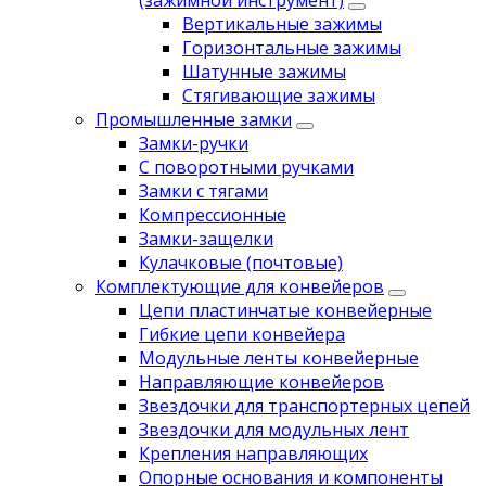
(зажимной инструмент)
Вертикальные зажимы
Горизонтальные зажимы
Шатунные зажимы
Стягивающие зажимы
Промышленные замки
Замки-ручки
С поворотными ручками
Замки с тягами
Компрессионные
Замки-защелки
Кулачковые (почтовые)
Комплектующие для конвейеров
Цепи пластинчатые конвейерные
Гибкие цепи конвейера
Модульные ленты конвейерные
Направляющие конвейеров
Звездочки для транспортерных цепей
Звездочки для модульных лент
Крепления направляющих
Опорные основания и компоненты