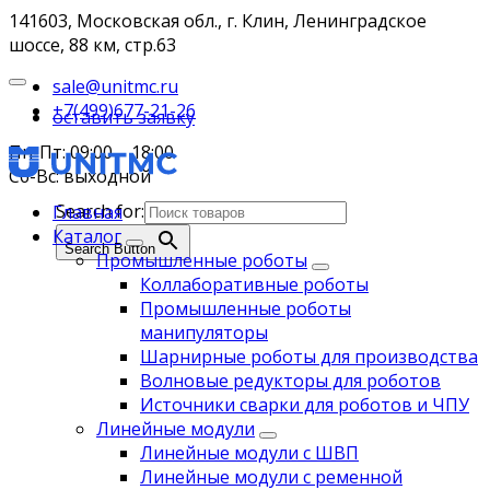
141603, Московская обл., г. Клин, Ленинградское
шоссе, 88 км, стр.63
sale@unitmc.ru
+7(499)677-21-26
оставить заявку
Пн-Пт: 09:00 – 18:00
Сб-Вс: выходной
Search for:
Главная
Каталог
Search Button
Промышленные роботы
Коллаборативные роботы
Промышленные роботы
манипуляторы
Шарнирные роботы для производства
Волновые редукторы для роботов
Источники сварки для роботов и ЧПУ
Линейные модули
Линейные модули с ШВП
Линейные модули с ременной