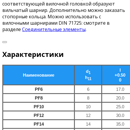
соответствующей вилочной головкой образуют
вильчатый шарнир. Дополнительно можно заказать
стопорные кольца. Можно использовать с
вилочными шарнирами DIN 71725: смотрите в
разделе
Соединительные элементы
.
Характеристики
l
d
1
Наименование
+0.50
h
11
0
PF6
6
17.0
PF8
8
20.0
PF10
10
25.0
PF12
12
30.0
PF14
14
35.0