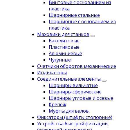
Винтовые с основанием из
пластика
Шарнирные стальные
Шарнирные с основанием из
пластика
Маховики для станков
Бакелитовые
Пластиковые
Алюминиевые
Чугунные
Счетчики оборотов механические
Индикаторы
Соединительные элементы
Шарниры вильчатые
Шарниры сферические
Шарниры угловые и осевые
Крепеж
Муфты для валов
Фиксаторы (штифты стопорные)
Устройства быстрой фиксации