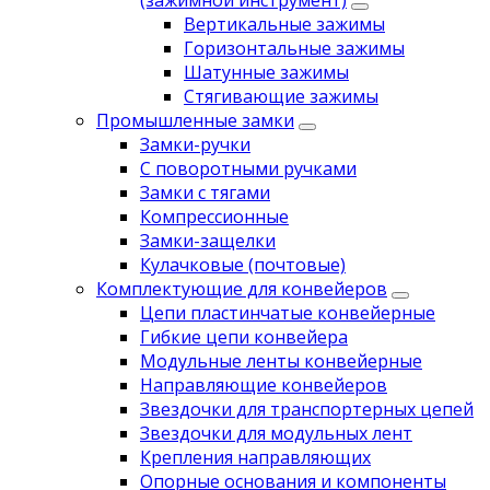
(зажимной инструмент)
Вертикальные зажимы
Горизонтальные зажимы
Шатунные зажимы
Стягивающие зажимы
Промышленные замки
Замки-ручки
С поворотными ручками
Замки с тягами
Компрессионные
Замки-защелки
Кулачковые (почтовые)
Комплектующие для конвейеров
Цепи пластинчатые конвейерные
Гибкие цепи конвейера
Модульные ленты конвейерные
Направляющие конвейеров
Звездочки для транспортерных цепей
Звездочки для модульных лент
Крепления направляющих
Опорные основания и компоненты