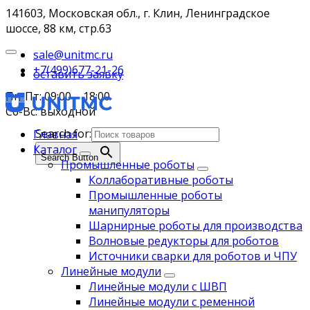
141603, Московская обл., г. Клин, Ленинградское
шоссе, 88 км, стр.63
sale@unitmc.ru
+7(499)677-21-26
оставить заявку
Пн-Пт: 09:00 – 18:00
Сб-Вс: выходной
Search for:
Главная
Каталог
Search Button
Промышленные роботы
Коллаборативные роботы
Промышленные роботы
манипуляторы
Шарнирные роботы для производства
Волновые редукторы для роботов
Источники сварки для роботов и ЧПУ
Линейные модули
Линейные модули с ШВП
Линейные модули с ременной