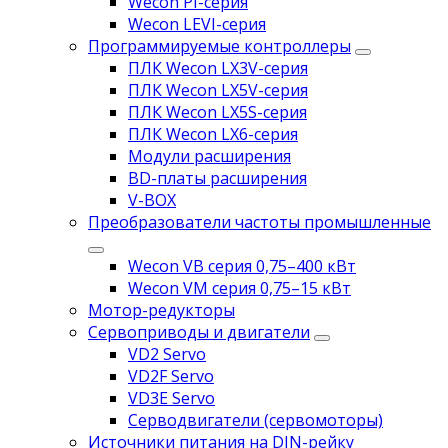
Wecon PI-серия
Wecon LEVI-серия
Программируемые контроллеры
ПЛК Wecon LX3V-серия
ПЛК Wecon LX5V-серия
ПЛК Wecon LX5S-серия
ПЛК Wecon LX6-серия
Модули расширения
BD-платы расширения
V-BOX
Преобразователи частоты промышленные
Wecon VB серия 0,75–400 кВт
Wecon VM серия 0,75–15 кВт
Мотор-редукторы
Сервоприводы и двигатели
VD2 Servo
VD2F Servo
VD3E Servo
Серводвигатели (сервомоторы)
Источники питания на DIN-рейку