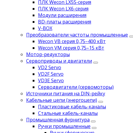
ПЛК Wecon LX5S-серия
ПЛК Wecon LX6-серия
Модули расширения
BD-платы расширения
V-BOX
Преобразователи частоты промышленные
Wecon VB серия 0,75–400 кВт
Wecon VM серия 0,75–15 кВт
Мотор-редукторы
Сервоприводы и двигатели
VD2 Servo
VD2F Servo
VD3E Servo
Серводвигатели (сервомоторы)
Источники питания на DIN-рейку
Кабельные цепи (энергоцепи)
Пластиковые кабель-каналы
Стальные кабель-каналы
Промышленная фурнитура
Ручки промышленные
Ручки сферические