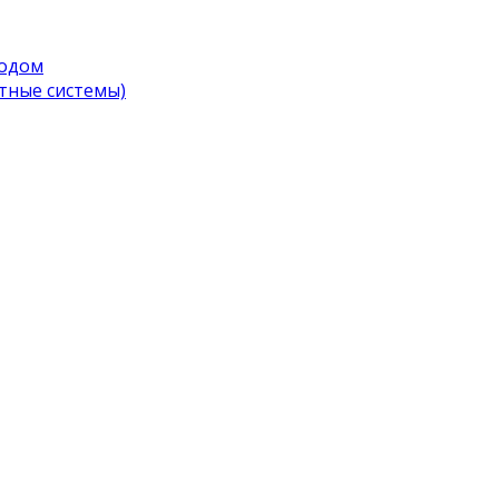
водом
тные системы)