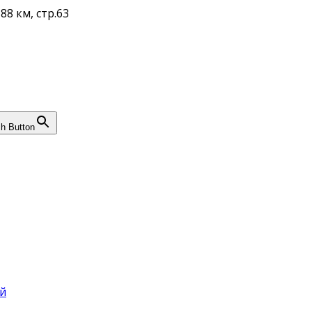
88 км, стр.63
h Button
й