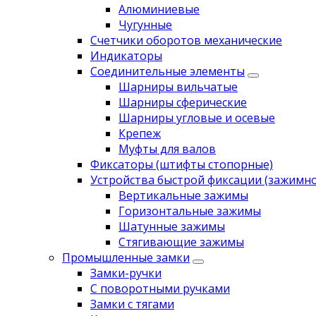
Алюминиевые
Чугунные
Счетчики оборотов механические
Индикаторы
Соединительные элементы
Шарниры вильчатые
Шарниры сферические
Шарниры угловые и осевые
Крепеж
Муфты для валов
Фиксаторы (штифты стопорные)
Устройства быстрой фиксации (зажимн
Вертикальные зажимы
Горизонтальные зажимы
Шатунные зажимы
Стягивающие зажимы
Промышленные замки
Замки-ручки
С поворотными ручками
Замки с тягами