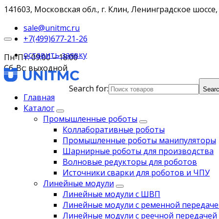
141603, Московская обл., г. Клин, Ленинградское шоссе, 
sale@unitmc.ru
+7(499)677-21-26
оставить заявку
Пн-Пт: 09:00 – 18:00
Сб-Вс: выходной
Search for:
Searc
Главная
Каталог
Промышленные роботы
Коллаборативные роботы
Промышленные роботы манипуляторы
Шарнирные роботы для производства
Волновые редукторы для роботов
Источники сварки для роботов и ЧПУ
Линейные модули
Линейные модули с ШВП
Линейные модули с ременной передаче
Линейные модули с реечной передачей