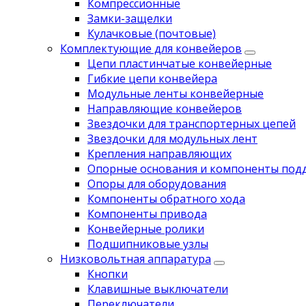
Компрессионные
Замки-защелки
Кулачковые (почтовые)
Комплектующие для конвейеров
Цепи пластинчатые конвейерные
Гибкие цепи конвейера
Модульные ленты конвейерные
Направляющие конвейеров
Звездочки для транспортерных цепей
Звездочки для модульных лент
Крепления направляющих
Опорные основания и компоненты под
Опоры для оборудования
Компоненты обратного хода
Компоненты привода
Koнвейерныe pолики
Подшипниковые узлы
Низковольтная аппаратура
Кнопки
Клавишные выключатели
Переключатели