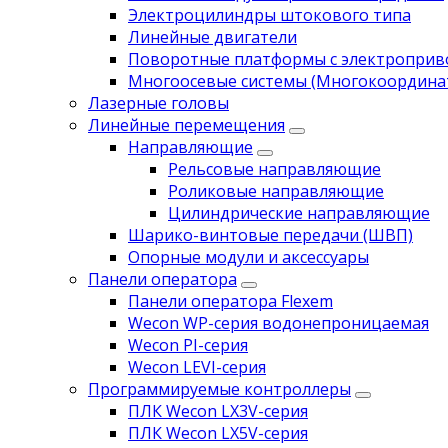
Электроцилиндры штокового типа
Линейные двигатели
Поворотные платформы с электропри
Многоосевые системы (Многокоордина
Лазерные головы
Линейные перемещения
Направляющие
Рельсовые направляющие
Роликовые направляющие
Цилиндрические направляющие
Шарико-винтовые передачи (ШВП)
Опорные модули и аксессуары
Панели оператора
Панели оператора Flexem
Wecon WP-серия водонепроницаемая
Wecon PI-серия
Wecon LEVI-серия
Программируемые контроллеры
ПЛК Wecon LX3V-серия
ПЛК Wecon LX5V-серия