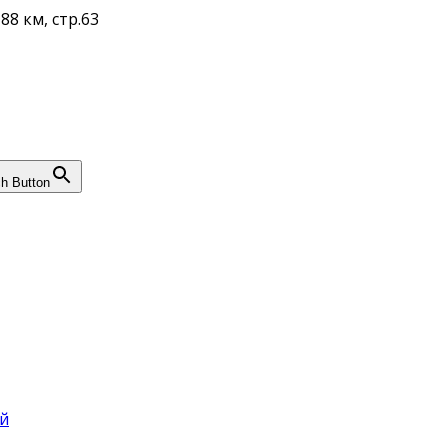
88 км, стр.63
h Button
й