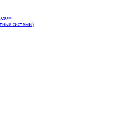
водом
тные системы)