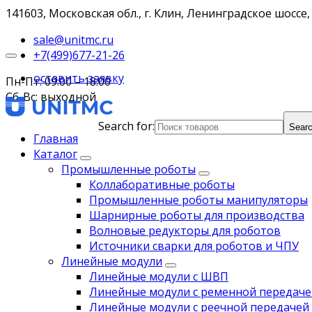
141603, Московская обл., г. Клин, Ленинградское шоссе, 
sale@unitmc.ru
+7(499)677-21-26
оставить заявку
Пн-Пт: 09:00 – 18:00
Сб-Вс: выходной
Search for:
Searc
Главная
Каталог
Промышленные роботы
Коллаборативные роботы
Промышленные роботы манипуляторы
Шарнирные роботы для производства
Волновые редукторы для роботов
Источники сварки для роботов и ЧПУ
Линейные модули
Линейные модули с ШВП
Линейные модули с ременной передаче
Линейные модули с реечной передачей