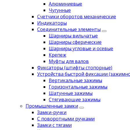
Алюминиевые
Чугунные
Счетчики оборотов механические
Индикаторы
Соединительные элементы
Шарниры вильчатые
Шарниры сферические
Шарниры угловые и осевые
Крепеж
Муфты для валов
Фиксаторы (штифты стопорные)
Устройства быстрой фиксации (зажимн
Вертикальные зажимы
Горизонтальные зажимы
Шатунные зажимы
Стягивающие зажимы
Промышленные замки
Замки-ручки
С поворотными ручками
Замки с тягами