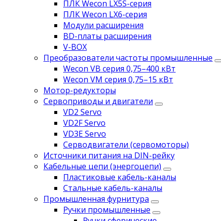
ПЛК Wecon LX5S-серия
ПЛК Wecon LX6-серия
Модули расширения
BD-платы расширения
V-BOX
Преобразователи частоты промышленные
Wecon VB серия 0,75–400 кВт
Wecon VM серия 0,75–15 кВт
Мотор-редукторы
Сервоприводы и двигатели
VD2 Servo
VD2F Servo
VD3E Servo
Серводвигатели (сервомоторы)
Источники питания на DIN-рейку
Кабельные цепи (энергоцепи)
Пластиковые кабель-каналы
Стальные кабель-каналы
Промышленная фурнитура
Ручки промышленные
Ручки сферические