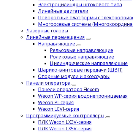
Электроцилиндры штокового типа
Линейные двигатели
Поворотные платформы с электропри
Многоосевые системы (Многокоордина
Лазерные головы
Линейные перемещения
Направляющие
Рельсовые направляющие
Роликовые направляющие
Цилиндрические направляющие
Шарико-винтовые передачи (ШВП)
Опорные модули и аксессуары
Панели оператора
Панели оператора Flexem
Wecon WP-серия водонепроницаемая
Wecon PI-серия
Wecon LEVI-серия
Программируемые контроллеры
ПЛК Wecon LX3V-серия
ПЛК Wecon LX5V-серия