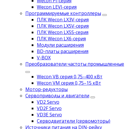
Wecon PI-серия
Wecon LEVI-серия
Программируемые контроллеры
ПЛК Wecon LX3V-серия
ПЛК Wecon LX5V-серия
ПЛК Wecon LX5S-серия
ПЛК Wecon LX6-серия
Модули расширения
BD-платы расширения
V-BOX
Преобразователи частоты промышленные
Wecon VB серия 0,75–400 кВт
Wecon VM серия 0,75–15 кВт
Мотор-редукторы
Сервоприводы и двигатели
VD2 Servo
VD2F Servo
VD3E Servo
Серводвигатели (сервомоторы)
Источники питания на DIN-рейку