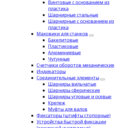
Винтовые с основанием из
пластика
Шарнирные стальные
Шарнирные с основанием из
пластика
Маховики для станков
Бакелитовые
Пластиковые
Алюминиевые
Чугунные
Счетчики оборотов механические
Индикаторы
Соединительные элементы
Шарниры вильчатые
Шарниры сферические
Шарниры угловые и осевые
Крепеж
Муфты для валов
Фиксаторы (штифты стопорные)
Устройства быстрой фиксации