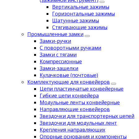
(зажимной инструмент)
Вертикальные зажимы
Горизонтальные зажимы
Шатунные зажимы
Стягивающие зажимы
Промышленные замки
Замки-ручки
С поворотными ручками
Замки с тягами
Компрессионные
Замки-защелки
Кулачковые (почтовые)
Комплектующие для конвейеров
Цепи пластинчатые конвейерные
Гибкие цепи конвейера
Модульные ленты конвейерные
Направляющие конвейеров
Звездочки для транспортерных цепей
Звездочки для модульных лент
Крепления направляющих
Опорные основания и компоненты