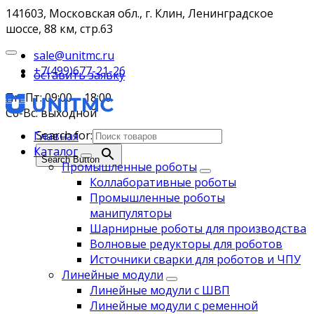
141603, Московская обл., г. Клин, Ленинградское
шоссе, 88 км, стр.63
sale@unitmc.ru
+7(499)677-21-26
оставить заявку
Пн-Пт: 09:00 – 18:00
Сб-Вс: выходной
Search for:
Главная
Каталог
Search Button
Промышленные роботы
Коллаборативные роботы
Промышленные роботы
манипуляторы
Шарнирные роботы для производства
Волновые редукторы для роботов
Источники сварки для роботов и ЧПУ
Линейные модули
Линейные модули с ШВП
Линейные модули с ременной