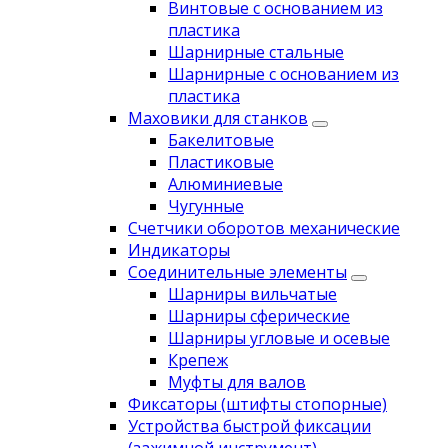
Винтовые с основанием из
пластика
Шарнирные стальные
Шарнирные с основанием из
пластика
Маховики для станков
Бакелитовые
Пластиковые
Алюминиевые
Чугунные
Счетчики оборотов механические
Индикаторы
Соединительные элементы
Шарниры вильчатые
Шарниры сферические
Шарниры угловые и осевые
Крепеж
Муфты для валов
Фиксаторы (штифты стопорные)
Устройства быстрой фиксации