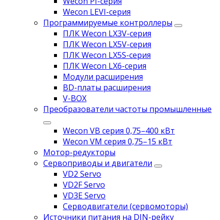
Wecon PI-серия
Wecon LEVI-серия
Программируемые контроллеры
ПЛК Wecon LX3V-серия
ПЛК Wecon LX5V-серия
ПЛК Wecon LX5S-серия
ПЛК Wecon LX6-серия
Модули расширения
BD-платы расширения
V-BOX
Преобразователи частоты промышленные
Wecon VB серия 0,75–400 кВт
Wecon VM серия 0,75–15 кВт
Мотор-редукторы
Сервоприводы и двигатели
VD2 Servo
VD2F Servo
VD3E Servo
Серводвигатели (сервомоторы)
Источники питания на DIN-рейку