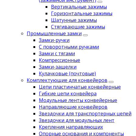
(зажимной инструмент)
Вертикальные зажимы
Горизонтальные зажимы
Шатунные зажимы
Стягивающие зажимы
Промышленные замки
Замки-ручки
С поворотными ручками
Замки с тягами
Компрессионные
Замки-защелки
Кулачковые (почтовые)
Комплектующие для конвейеров
Цепи пластинчатые конвейерные
Гибкие цепи конвейера
Модульные ленты конвейерные
Направляющие конвейеров
Звездочки для транспортерных цепей
Звездочки для модульных лент
Крепления направляющих
Опорные основания и компоненты