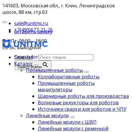
141603, Московская обл., г. Клин, Ленинградское
шоссе, 88 км, стр.63
sale@unitmc.ru
+7(499)677-21-26
оставить заявку
Пн-Пт: 09:00 – 18:00
Сб-Вс: выходной
Search for:
Главная
Каталог
Search Button
Промышленные роботы
Коллаборативные роботы
Промышленные роботы
манипуляторы
Шарнирные роботы для производства
Волновые редукторы для роботов
Источники сварки для роботов и ЧПУ
Линейные модули
Линейные модули с ШВП
Линейные модули с ременной