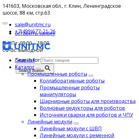
141603, Московская обл., г. Клин, Ленинградское
шоссе, 88 км, стр.63
sale@unitmc.ru
+7(499)677-21-26
оставить заявку
Пн-Пт: 09:00 – 18:00
Сб-Вс: выходной
Search for:
Главная
Каталог
Search Button
Промышленные роботы
Коллаборативные роботы
Промышленные роботы
манипуляторы
Шарнирные роботы для производства
Волновые редукторы для роботов
Источники сварки для роботов и ЧПУ
Линейные модули
Линейные модули с ШВП
Линейные модули с ременной