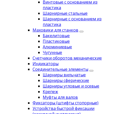
Винтовые с основанием из
пластика
Шарнирные стальные
Шарнирные с основанием из
пластика
Маховики для станков
Бакелитовые
Пластиковые
Алюминиевые
Чугунные
Счетчики оборотов механические
Индикаторы
Соединительные элементы
Шарниры вильчатые
Шарниры сферические
Шарниры угловые и осевые
Крепеж
Муфты для валов
Фиксаторы (штифты стопорные)
Устройства быстрой фиксации