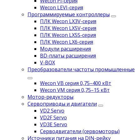
Wecon PI-серия
Wecon LEVI-серия
Программируемые контроллеры
ПЛК Wecon LX3V-серия
ПЛК Wecon LX5V-серия
ПЛК Wecon LX5S-серия
ПЛК Wecon LX6-серия
Модули расширения
BD-платы расширения
V-BOX
Преобразователи частоты промышленные
Wecon VB серия 0,75–400 кВт
Wecon VM серия 0,75–15 кВт
Мотор-редукторы
Сервоприводы и двигатели
VD2 Servo
VD2F Servo
VD3E Servo
Серводвигатели (сервомоторы)
Источники питания на DIN-рейку