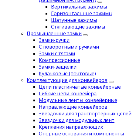
(зажимной инструмент)
Вертикальные зажимы
Горизонтальные зажимы
Шатунные зажимы
Стягивающие зажимы
Промышленные замки
Замки-ручки
С поворотными ручками
Замки с тягами
Компрессионные
Замки-защелки
Кулачковые (почтовые)
Комплектующие для конвейеров
Цепи пластинчатые конвейерные
Гибкие цепи конвейера
Модульные ленты конвейерные
Направляющие конвейеров
Звездочки для транспортерных цепей
Звездочки для модульных лент
Крепления направляющих
Опорные основания и компоненты