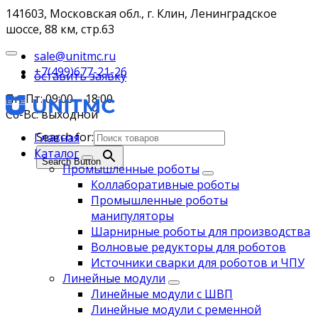
141603, Московская обл., г. Клин, Ленинградское
шоссе, 88 км, стр.63
sale@unitmc.ru
+7(499)677-21-26
оставить заявку
Пн-Пт: 09:00 – 18:00
Сб-Вс: выходной
Search for:
Главная
Каталог
Search Button
Промышленные роботы
Коллаборативные роботы
Промышленные роботы
манипуляторы
Шарнирные роботы для производства
Волновые редукторы для роботов
Источники сварки для роботов и ЧПУ
Линейные модули
Линейные модули с ШВП
Линейные модули с ременной