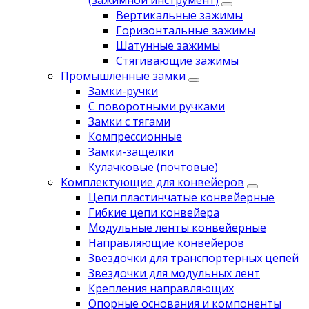
(зажимной инструмент)
Вертикальные зажимы
Горизонтальные зажимы
Шатунные зажимы
Стягивающие зажимы
Промышленные замки
Замки-ручки
С поворотными ручками
Замки с тягами
Компрессионные
Замки-защелки
Кулачковые (почтовые)
Комплектующие для конвейеров
Цепи пластинчатые конвейерные
Гибкие цепи конвейера
Модульные ленты конвейерные
Направляющие конвейеров
Звездочки для транспортерных цепей
Звездочки для модульных лент
Крепления направляющих
Опорные основания и компоненты