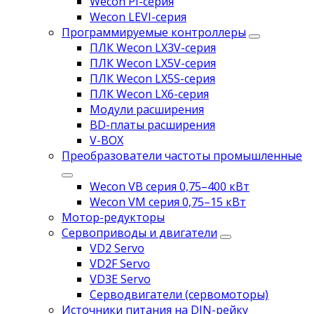
Wecon PI-серия
Wecon LEVI-серия
Программируемые контроллеры
ПЛК Wecon LX3V-серия
ПЛК Wecon LX5V-серия
ПЛК Wecon LX5S-серия
ПЛК Wecon LX6-серия
Модули расширения
BD-платы расширения
V-BOX
Преобразователи частоты промышленные
Wecon VB серия 0,75–400 кВт
Wecon VM серия 0,75–15 кВт
Мотор-редукторы
Сервоприводы и двигатели
VD2 Servo
VD2F Servo
VD3E Servo
Серводвигатели (сервомоторы)
Источники питания на DIN-рейку