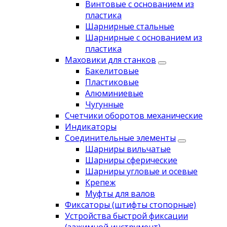
Винтовые с основанием из
пластика
Шарнирные стальные
Шарнирные с основанием из
пластика
Маховики для станков
Бакелитовые
Пластиковые
Алюминиевые
Чугунные
Счетчики оборотов механические
Индикаторы
Соединительные элементы
Шарниры вильчатые
Шарниры сферические
Шарниры угловые и осевые
Крепеж
Муфты для валов
Фиксаторы (штифты стопорные)
Устройства быстрой фиксации