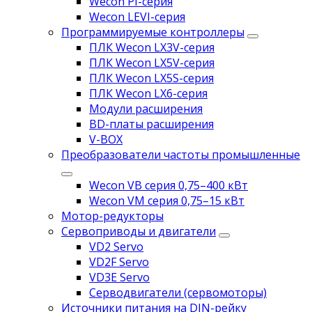
Wecon PI-серия
Wecon LEVI-серия
Программируемые контроллеры
ПЛК Wecon LX3V-серия
ПЛК Wecon LX5V-серия
ПЛК Wecon LX5S-серия
ПЛК Wecon LX6-серия
Модули расширения
BD-платы расширения
V-BOX
Преобразователи частоты промышленные
Wecon VB серия 0,75–400 кВт
Wecon VM серия 0,75–15 кВт
Мотор-редукторы
Сервоприводы и двигатели
VD2 Servo
VD2F Servo
VD3E Servo
Серводвигатели (сервомоторы)
Источники питания на DIN-рейку