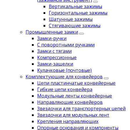
(зажимной инструмент)
Вертикальные зажимы
Горизонтальные зажимы
Шатунные зажимы
Стягивающие зажимы
Промышленные замки
Замки-ручки
С поворотными ручками
Замки с тягами
Компрессионные
Замки-защелки
Кулачковые (почтовые)
Комплектующие для конвейеров
Цепи пластинчатые конвейерные
Гибкие цепи конвейера
Модульные ленты конвейерные
Направляющие конвейеров
Звездочки для транспортерных цепей
Звездочки для модульных лент
Крепления направляющих
Опорные основания и компоненты