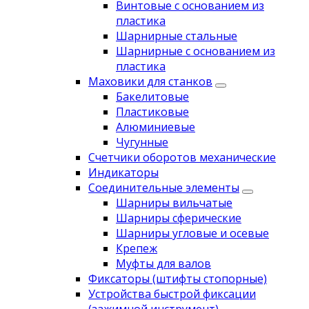
Винтовые с основанием из
пластика
Шарнирные стальные
Шарнирные с основанием из
пластика
Маховики для станков
Бакелитовые
Пластиковые
Алюминиевые
Чугунные
Счетчики оборотов механические
Индикаторы
Соединительные элементы
Шарниры вильчатые
Шарниры сферические
Шарниры угловые и осевые
Крепеж
Муфты для валов
Фиксаторы (штифты стопорные)
Устройства быстрой фиксации