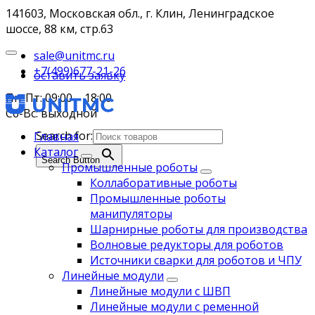
141603, Московская обл., г. Клин, Ленинградское
шоссе, 88 км, стр.63
sale@unitmc.ru
+7(499)677-21-26
оставить заявку
Пн-Пт: 09:00 – 18:00
Сб-Вс: выходной
Search for:
Главная
Каталог
Search Button
Промышленные роботы
Коллаборативные роботы
Промышленные роботы
манипуляторы
Шарнирные роботы для производства
Волновые редукторы для роботов
Источники сварки для роботов и ЧПУ
Линейные модули
Линейные модули с ШВП
Линейные модули с ременной