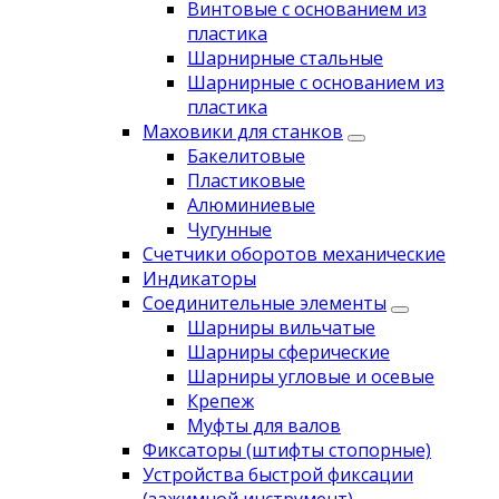
Винтовые с основанием из
пластика
Шарнирные стальные
Шарнирные с основанием из
пластика
Маховики для станков
Бакелитовые
Пластиковые
Алюминиевые
Чугунные
Счетчики оборотов механические
Индикаторы
Соединительные элементы
Шарниры вильчатые
Шарниры сферические
Шарниры угловые и осевые
Крепеж
Муфты для валов
Фиксаторы (штифты стопорные)
Устройства быстрой фиксации