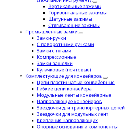
(зажимной инструмент)
Вертикальные зажимы
Горизонтальные зажимы
Шатунные зажимы
Стягивающие зажимы
Промышленные замки
Замки-ручки
С поворотными ручками
Замки с тягами
Компрессионные
Замки-защелки
Кулачковые (почтовые)
Комплектующие для конвейеров
Цепи пластинчатые конвейерные
Гибкие цепи конвейера
Модульные ленты конвейерные
Направляющие конвейеров
Звездочки для транспортерных цепей
Звездочки для модульных лент
Крепления направляющих
Опорные основания и компоненты