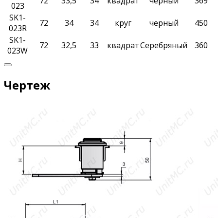
72
33,5
34
квадрат
черный
369
023
SK1-
72
34
34
круг
черный
450
023R
SK1-
72
32,5
33
квадрат
Серебряный
360
023W
Чертеж