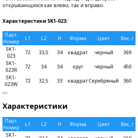
открывающихся как влево, так и вправо.
Характеристики SK1-023:
Парт.
L1
L2
H
Форма
Цвет
Вес, г
Номер
SK1-
72
33,5
34
квадрат
черный
369
023
SK1-
72
34
34
круг
черный
450
023R
SK1-
72
32,5
33
квадрат
Серебряный
360
023W
Характеристики
Парт.
L1
L2
H
Форма
Цвет
Вес, г
Номер
SK1-