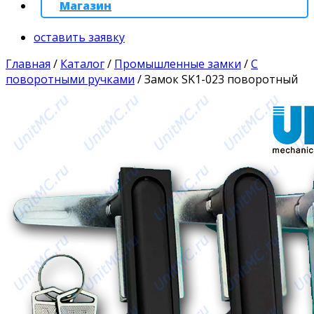
Магазин
оставить заявку
Главная
/
Каталог
/
Промышленные замки
/
С
поворотными ручками
/
Замок SK1-023 поворотный