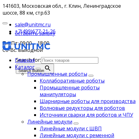
141603, Московская обл., г. Клин, Ленинградское
шоссе, 88 км, стр.63
sale@unitmc.ru
+7(499)677-21-26
оставить заявку
Пн-Пт: 09:00 – 18:00
Сб-Вс: выходной
Search for:
Главная
Каталог
Search Button
Промышленные роботы
Коллаборативные роботы
Промышленные роботы
манипуляторы
Шарнирные роботы для производства
Волновые редукторы для роботов
Источники сварки для роботов и ЧПУ
Линейные модули
Линейные модули с ШВП
Линейные модули с ременной