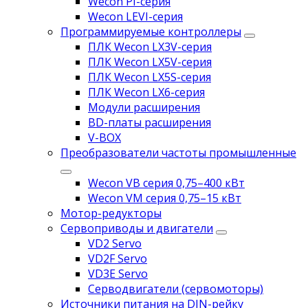
Wecon PI-серия
Wecon LEVI-серия
Программируемые контроллеры
ПЛК Wecon LX3V-серия
ПЛК Wecon LX5V-серия
ПЛК Wecon LX5S-серия
ПЛК Wecon LX6-серия
Модули расширения
BD-платы расширения
V-BOX
Преобразователи частоты промышленные
Wecon VB серия 0,75–400 кВт
Wecon VM серия 0,75–15 кВт
Мотор-редукторы
Сервоприводы и двигатели
VD2 Servo
VD2F Servo
VD3E Servo
Серводвигатели (сервомоторы)
Источники питания на DIN-рейку