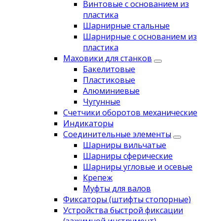
Винтовые с основанием из
пластика
Шарнирные стальные
Шарнирные с основанием из
пластика
Маховики для станков
Бакелитовые
Пластиковые
Алюминиевые
Чугунные
Счетчики оборотов механические
Индикаторы
Соединительные элементы
Шарниры вильчатые
Шарниры сферические
Шарниры угловые и осевые
Крепеж
Муфты для валов
Фиксаторы (штифты стопорные)
Устройства быстрой фиксации