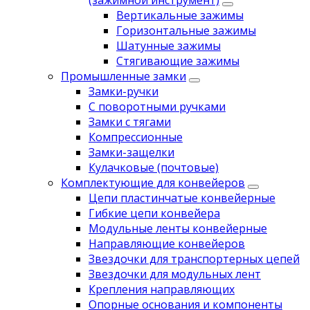
(зажимной инструмент)
Вертикальные зажимы
Горизонтальные зажимы
Шатунные зажимы
Стягивающие зажимы
Промышленные замки
Замки-ручки
С поворотными ручками
Замки с тягами
Компрессионные
Замки-защелки
Кулачковые (почтовые)
Комплектующие для конвейеров
Цепи пластинчатые конвейерные
Гибкие цепи конвейера
Модульные ленты конвейерные
Направляющие конвейеров
Звездочки для транспортерных цепей
Звездочки для модульных лент
Крепления направляющих
Опорные основания и компоненты