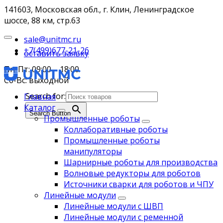
141603, Московская обл., г. Клин, Ленинградское
шоссе, 88 км, стр.63
sale@unitmc.ru
+7(499)677-21-26
оставить заявку
Пн-Пт: 09:00 – 18:00
Сб-Вс: выходной
Search for:
Главная
Каталог
Search Button
Промышленные роботы
Коллаборативные роботы
Промышленные роботы
манипуляторы
Шарнирные роботы для производства
Волновые редукторы для роботов
Источники сварки для роботов и ЧПУ
Линейные модули
Линейные модули с ШВП
Линейные модули с ременной