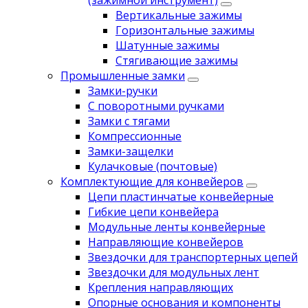
(зажимной инструмент)
Вертикальные зажимы
Горизонтальные зажимы
Шатунные зажимы
Стягивающие зажимы
Промышленные замки
Замки-ручки
С поворотными ручками
Замки с тягами
Компрессионные
Замки-защелки
Кулачковые (почтовые)
Комплектующие для конвейеров
Цепи пластинчатые конвейерные
Гибкие цепи конвейера
Модульные ленты конвейерные
Направляющие конвейеров
Звездочки для транспортерных цепей
Звездочки для модульных лент
Крепления направляющих
Опорные основания и компоненты