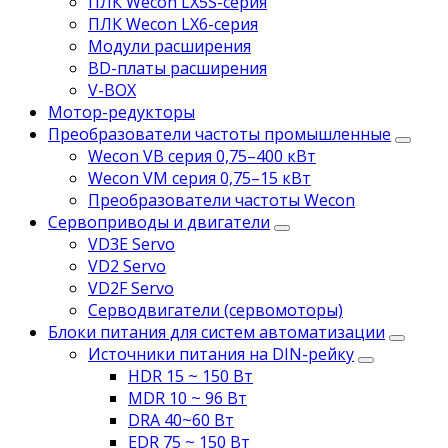
ПЛК Wecon LX5S-серия
ПЛК Wecon LX6-серия
Модули расширения
BD-платы расширения
V-BOX
Мотор-редукторы
Преобразователи частоты промышленные
Wecon VB серия 0,75–400 кВт
Wecon VM серия 0,75–15 кВт
Преобразователи частоты Wecon
Сервоприводы и двигатели
VD3E Servo
VD2 Servo
VD2F Servo
Серводвигатели (сервомоторы)
Блоки питания для систем автоматизации
Источники питания на DIN-рейку
HDR 15 ~ 150 Вт
MDR 10 ~ 96 Вт
DRA 40~60 Вт
EDR 75 ~ 150 Вт