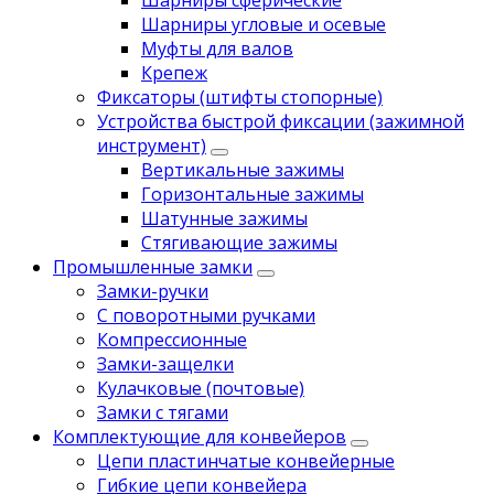
Шарниры угловые и осевые
Муфты для валов
Крепеж
Фиксаторы (штифты стопорные)
Устройства быстрой фиксации (зажимной
инструмент)
Вертикальные зажимы
Горизонтальные зажимы
Шатунные зажимы
Стягивающие зажимы
Промышленные замки
Замки-ручки
С поворотными ручками
Компрессионные
Замки-защелки
Кулачковые (почтовые)
Замки с тягами
Комплектующие для конвейеров
Цепи пластинчатые конвейерные
Гибкие цепи конвейера