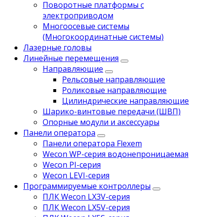
Поворотные платформы с
электроприводом
Многоосевые системы
(Многокоординатные системы)
Лазерные головы
Линейные перемещения
Направляющие
Рельсовые направляющие
Роликовые направляющие
Цилиндрические направляющие
Шарико-винтовые передачи (ШВП)
Опорные модули и аксессуары
Панели оператора
Панели оператора Flexem
Wecon WP-серия водонепроницаемая
Wecon PI-серия
Wecon LEVI-серия
Программируемые контроллеры
ПЛК Wecon LX3V-серия
ПЛК Wecon LX5V-серия