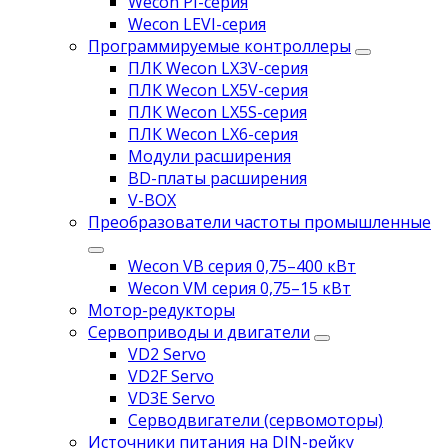
Wecon PI-серия
Wecon LEVI-серия
Программируемые контроллеры
ПЛК Wecon LX3V-серия
ПЛК Wecon LX5V-серия
ПЛК Wecon LX5S-серия
ПЛК Wecon LX6-серия
Модули расширения
BD-платы расширения
V-BOX
Преобразователи частоты промышленные
Wecon VB серия 0,75–400 кВт
Wecon VM серия 0,75–15 кВт
Мотор-редукторы
Сервоприводы и двигатели
VD2 Servo
VD2F Servo
VD3E Servo
Серводвигатели (сервомоторы)
Источники питания на DIN-рейку