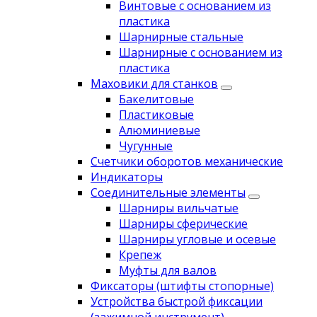
Винтовые с основанием из
пластика
Шарнирные стальные
Шарнирные с основанием из
пластика
Маховики для станков
Бакелитовые
Пластиковые
Алюминиевые
Чугунные
Счетчики оборотов механические
Индикаторы
Соединительные элементы
Шарниры вильчатые
Шарниры сферические
Шарниры угловые и осевые
Крепеж
Муфты для валов
Фиксаторы (штифты стопорные)
Устройства быстрой фиксации