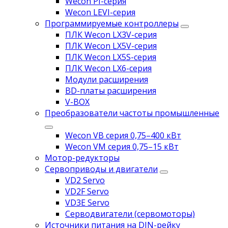
Wecon PI-серия
Wecon LEVI-серия
Программируемые контроллеры
ПЛК Wecon LX3V-серия
ПЛК Wecon LX5V-серия
ПЛК Wecon LX5S-серия
ПЛК Wecon LX6-серия
Модули расширения
BD-платы расширения
V-BOX
Преобразователи частоты промышленные
Wecon VB серия 0,75–400 кВт
Wecon VM серия 0,75–15 кВт
Мотор-редукторы
Сервоприводы и двигатели
VD2 Servo
VD2F Servo
VD3E Servo
Серводвигатели (сервомоторы)
Источники питания на DIN-рейку