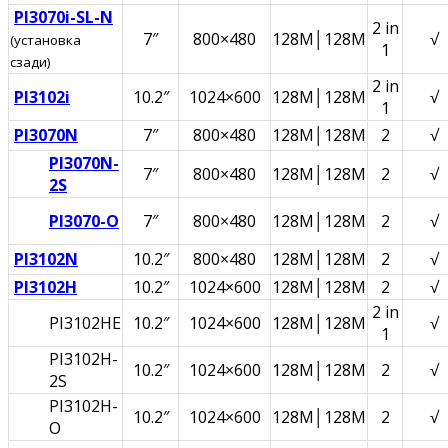
PI3070i-SL-N
2 in
7″
800×480
128M│128M
√
(установка
1
сзади)
2 in
PI3102i
10.2″
1024×600
128M│128M
√
1
PI3070N
7″
800×480
128M│128M
2
√
PI3070N-
7″
800×480
128M│128M
2
√
2S
PI3070-O
7″
800×480
128M│128M
2
√
PI3102N
10.2″
800×480
128M│128M
2
√
PI3102H
10.2″
1024×600
128M│128M
2
√
2 in
PI3102HE
10.2″
1024×600
128M│128M
√
1
PI3102H-
10.2″
1024×600
128M│128M
2
√
2S
PI3102H-
10.2″
1024×600
128M│128M
2
√
O