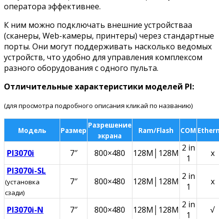
оператора эффективнее.
К ним можно подключать внешние устройстваа
(сканеры, Web-камеры, принтеры) через стандартные
порты. Они могут поддерживать насколько ведомых
устройств, что удобно для управления комплексом
разного оборудования с одного пульта.
Отличительные характеристики моделей PI:
(для просмотра подробного описания кликай по названию)
Разрешение
Модель
Размер
Ram/Flash
COM
Ether
экрана
2 in
PI3070i
7″
800×480
128M│128M
х
1
PI3070i-SL
2 in
7″
800×480
128M│128M
х
(установка
1
сзади)
2 in
PI3070i-N
7″
800×480
128M│128M
√
1