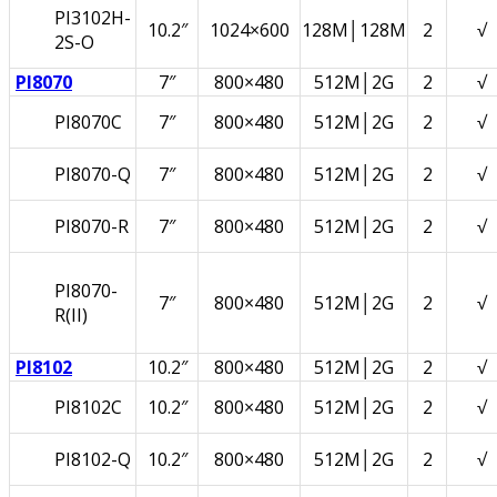
PI3102H-
10.2″
1024×600
128M│128M
2
√
2S-O
PI8070
7″
800×480
512M│2G
2
√
PI8070C
7″
800×480
512M│2G
2
√
PI8070-Q
7″
800×480
512M│2G
2
√
PI8070-R
7″
800×480
512M│2G
2
√
PI8070-
7″
800×480
512M│2G
2
√
R(II)
PI8102
10.2″
800×480
512M│2G
2
√
PI8102C
10.2″
800×480
512M│2G
2
√
PI8102-Q
10.2″
800×480
512M│2G
2
√