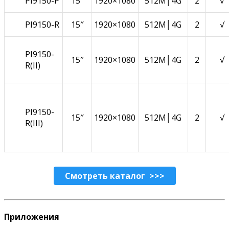
PI9150-P
15″
1920×1080
512M│4G
2
√
PI9150-R
15″
1920×1080
512M│4G
2
√
PI9150-
15″
1920×1080
512M│4G
2
√
R(II)
PI9150-
15″
1920×1080
512M│4G
2
√
R(III)
Смотреть каталог >>>
Приложения