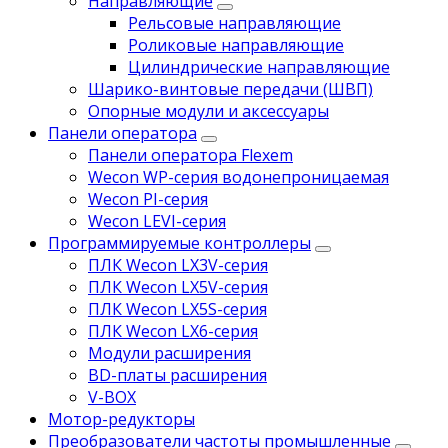
Направляющие
Рельсовые направляющие
Роликовые направляющие
Цилиндрические направляющие
Шарико-винтовые передачи (ШВП)
Опорные модули и аксессуары
Панели оператора
Панели оператора Flexem
Wecon WP-серия водонепроницаемая
Wecon PI-серия
Wecon LEVI-серия
Программируемые контроллеры
ПЛК Wecon LX3V-серия
ПЛК Wecon LX5V-серия
ПЛК Wecon LX5S-серия
ПЛК Wecon LX6-серия
Модули расширения
BD-платы расширения
V-BOX
Мотор-редукторы
Преобразователи частоты промышленные