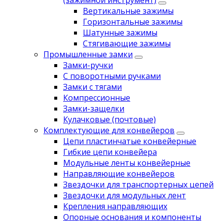
(зажимной инструмент)
Вертикальные зажимы
Горизонтальные зажимы
Шатунные зажимы
Стягивающие зажимы
Промышленные замки
Замки-ручки
С поворотными ручками
Замки с тягами
Компрессионные
Замки-защелки
Кулачковые (почтовые)
Комплектующие для конвейеров
Цепи пластинчатые конвейерные
Гибкие цепи конвейера
Модульные ленты конвейерные
Направляющие конвейеров
Звездочки для транспортерных цепей
Звездочки для модульных лент
Крепления направляющих
Опорные основания и компоненты