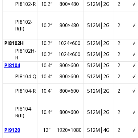
PI8102-R
10.2″
800×480
512M│2G
2
√
PI8102-
10.2″
800×480
512M│2G
2
√
R(II)
PI8102H
10.2″
1024×600
512M│2G
2
√
PI8102H-
10.2″
1024×600
512M│2G
2
√
R
PI8104
10.4″
800×600
512M│2G
2
√
PI8104-Q
10.4″
800×600
512M│2G
2
√
PI8104-R
10.4″
800×600
512M│2G
2
√
PI8104-
10.4″
800×600
512M│2G
2
√
R(II)
PI9120
12″
1920×1080
512M│4G
2
√