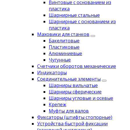
Винтовые с основанием из
пластика
Шарнирные стальные
Шарнирные с основанием из
пластика
Маховики для станков
Бакелитовые
Пластиковые
Алюминиевые
Чугунные
Счетчики оборотов механические
Индикаторы
Соединительные элементы
Шарниры вильчатые
Шарниры сферические
Шарниры угловые и осевые
Крепеж
Муфты для валов
Фиксаторы (штифты стопорные)
Устройства быстрой фиксации