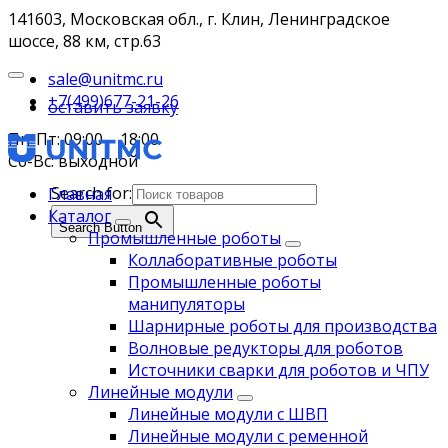
141603, Московская обл., г. Клин, Ленинградское
шоссе, 88 км, стр.63
sale@unitmc.ru
+7(499)677-21-26
оставить заявку
Пн-Пт: 09:00 – 18:00
Сб-Вс: выходной
Search for:
Главная
Каталог
Search Button
Промышленные роботы
Коллаборативные роботы
Промышленные роботы
манипуляторы
Шарнирные роботы для производства
Волновые редукторы для роботов
Источники сварки для роботов и ЧПУ
Линейные модули
Линейные модули с ШВП
Линейные модули с ременной