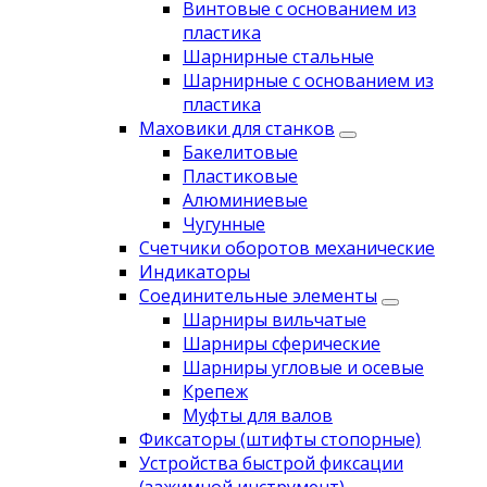
Винтовые с основанием из
пластика
Шарнирные стальные
Шарнирные с основанием из
пластика
Маховики для станков
Бакелитовые
Пластиковые
Алюминиевые
Чугунные
Счетчики оборотов механические
Индикаторы
Соединительные элементы
Шарниры вильчатые
Шарниры сферические
Шарниры угловые и осевые
Крепеж
Муфты для валов
Фиксаторы (штифты стопорные)
Устройства быстрой фиксации