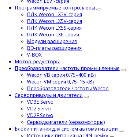
Wecon LEVI-серия
Программируемые контроллеры
ПЛК Wecon LX3V-серия
ПЛК Wecon LX5V-серия
ПЛК Wecon LX5S-серия
ПЛК Wecon LX6-серия
Модули расширения
BD-платы расширения
V-BOX
Мотор-редукторы
Преобразователи частоты промышленные
Wecon VB серия 0,75–400 кВт
Wecon VM серия 0,75–15 кВт
Преобразователи частоты Wecon
Сервоприводы и двигатели
VD3E Servo
VD2 Servo
VD2F Servo
Серводвигатели (сервомоторы)
Блоки питания для систем автоматизации
Источники питания на DIN-рейку