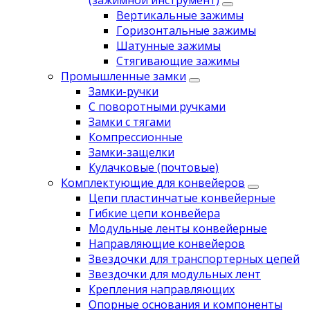
(зажимной инструмент)
Вертикальные зажимы
Горизонтальные зажимы
Шатунные зажимы
Стягивающие зажимы
Промышленные замки
Замки-ручки
С поворотными ручками
Замки с тягами
Компрессионные
Замки-защелки
Кулачковые (почтовые)
Комплектующие для конвейеров
Цепи пластинчатые конвейерные
Гибкие цепи конвейера
Модульные ленты конвейерные
Направляющие конвейеров
Звездочки для транспортерных цепей
Звездочки для модульных лент
Крепления направляющих
Опорные основания и компоненты