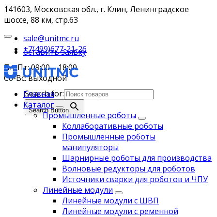
141603, Московская обл., г. Клин, Ленинградское
шоссе, 88 км, стр.63
sale@unitmc.ru
+7(499)677-21-26
оставить заявку
Пн-Пт: 09:00 – 18:00
Сб-Вс: выходной
Search for:
Главная
Каталог
Search Button
Промышленные роботы
Коллаборативные роботы
Промышленные роботы
манипуляторы
Шарнирные роботы для производства
Волновые редукторы для роботов
Источники сварки для роботов и ЧПУ
Линейные модули
Линейные модули с ШВП
Линейные модули с ременной