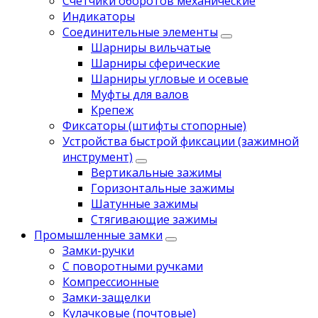
Счетчики оборотов механические
Индикаторы
Соединительные элементы
Шарниры вильчатые
Шарниры сферические
Шарниры угловые и осевые
Муфты для валов
Крепеж
Фиксаторы (штифты стопорные)
Устройства быстрой фиксации (зажимной
инструмент)
Вертикальные зажимы
Горизонтальные зажимы
Шатунные зажимы
Стягивающие зажимы
Промышленные замки
Замки-ручки
С поворотными ручками
Компрессионные
Замки-защелки
Кулачковые (почтовые)