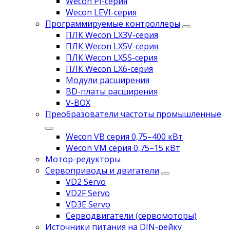
Wecon PI-серия
Wecon LEVI-серия
Программируемые контроллеры
ПЛК Wecon LX3V-серия
ПЛК Wecon LX5V-серия
ПЛК Wecon LX5S-серия
ПЛК Wecon LX6-серия
Модули расширения
BD-платы расширения
V-BOX
Преобразователи частоты промышленные
Wecon VB серия 0,75–400 кВт
Wecon VM серия 0,75–15 кВт
Мотор-редукторы
Сервоприводы и двигатели
VD2 Servo
VD2F Servo
VD3E Servo
Серводвигатели (сервомоторы)
Источники питания на DIN-рейку