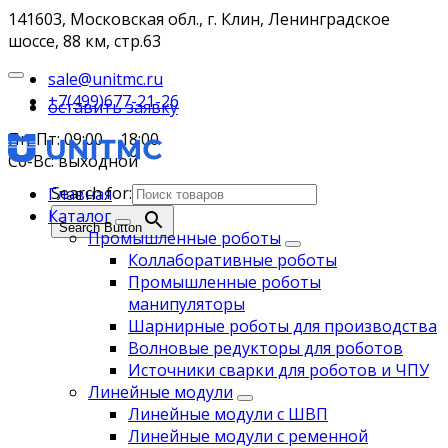
141603, Московская обл., г. Клин, Ленинградское
шоссе, 88 км, стр.63
sale@unitmc.ru
+7(499)677-21-26
оставить заявку
Пн-Пт: 09:00 – 18:00
Сб-Вс: выходной
Search for:
Главная
Каталог
Search Button
Промышленные роботы
Коллаборативные роботы
Промышленные роботы
манипуляторы
Шарнирные роботы для производства
Волновые редукторы для роботов
Источники сварки для роботов и ЧПУ
Линейные модули
Линейные модули с ШВП
Линейные модули с ременной