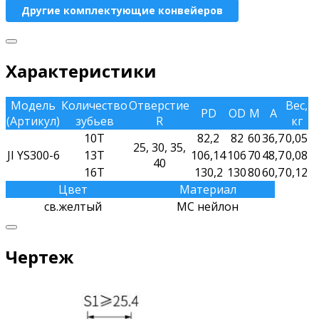
Другие комплектующие конвейеров
Характеристики
Модель
Количество
Отверстие
Вес,
PD
OD
M
A
(Артикул)
зубьев
R
кг
10T
82,2
82
60
36,7
0,05
25, 30, 35,
JI YS300-6
13T
106,14
106
70
48,7
0,08
40
16T
130,2
130
80
60,7
0,12
Цвет
Материал
св.желтый
МС нейлон
Чертеж