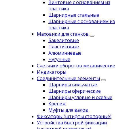
Винтовые с основанием из
пластика
Шарнирные стальные
Шарнирные с основанием из
пластика
Маховики для станков
Бакелитовые
Пластиковые
Алюминиевые
Чугунные
Счетчики оборотов механические
Индикаторы
Соединительные элементы
Шарниры вильчатые
Шарниры сферические
Шарниры угловые и осевые
Крепеж
Муфты для валов
Фиксаторы (штифты стопорные)
Устройства быстрой фиксации