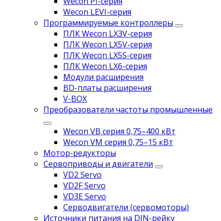
Wecon PI-серия
Wecon LEVI-серия
Программируемые контроллеры
ПЛК Wecon LX3V-серия
ПЛК Wecon LX5V-серия
ПЛК Wecon LX5S-серия
ПЛК Wecon LX6-серия
Модули расширения
BD-платы расширения
V-BOX
Преобразователи частоты промышленные
Wecon VB серия 0,75–400 кВт
Wecon VM серия 0,75–15 кВт
Мотор-редукторы
Сервоприводы и двигатели
VD2 Servo
VD2F Servo
VD3E Servo
Серводвигатели (сервомоторы)
Источники питания на DIN-рейку