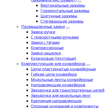
(зажимной инструмент)
Вертикальные зажимы
Горизонтальные зажимы
Шатунные зажимы
Стягивающие зажимы
Промышленные замки
Замки-ручки
С поворотными ручками
Замки с тягами
Компрессионные
Замки-защелки
Кулачковые (почтовые)
Комплектующие для конвейеров
Цепи пластинчатые конвейерные
Гибкие цепи конвейера
Модульные ленты конвейерные
Направляющие конвейеров
Звездочки для транспортерных цепей
Звездочки для модульных лент
Крепления направляющих
Опорные основания и компоненты