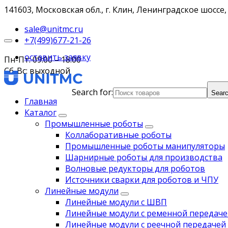
141603, Московская обл., г. Клин, Ленинградское шоссе, 
sale@unitmc.ru
+7(499)677-21-26
оставить заявку
Пн-Пт: 09:00 – 18:00
Сб-Вс: выходной
Search for:
Searc
Главная
Каталог
Промышленные роботы
Коллаборативные роботы
Промышленные роботы манипуляторы
Шарнирные роботы для производства
Волновые редукторы для роботов
Источники сварки для роботов и ЧПУ
Линейные модули
Линейные модули с ШВП
Линейные модули с ременной передаче
Линейные модули с реечной передачей