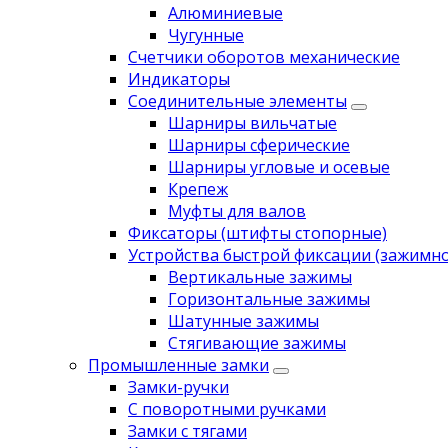
Алюминиевые
Чугунные
Счетчики оборотов механические
Индикаторы
Соединительные элементы
Шарниры вильчатые
Шарниры сферические
Шарниры угловые и осевые
Крепеж
Муфты для валов
Фиксаторы (штифты стопорные)
Устройства быстрой фиксации (зажимн
Вертикальные зажимы
Горизонтальные зажимы
Шатунные зажимы
Стягивающие зажимы
Промышленные замки
Замки-ручки
С поворотными ручками
Замки с тягами