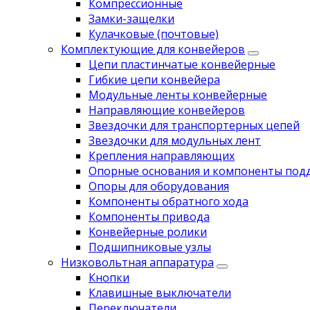
Компрессионные
Замки-защелки
Кулачковые (почтовые)
Комплектующие для конвейеров
Цепи пластинчатые конвейерные
Гибкие цепи конвейера
Модульные ленты конвейерные
Направляющие конвейеров
Звездочки для транспортерных цепей
Звездочки для модульных лент
Крепления направляющих
Опорные основания и компоненты под
Опоры для оборудования
Компоненты обратного хода
Компоненты привода
Koнвейерныe pолики
Подшипниковые узлы
Низковольтная аппаратура
Кнопки
Клавишные выключатели
Переключатели