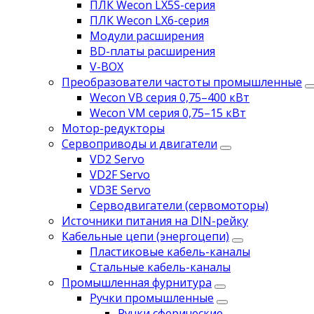
ПЛК Wecon LX5S-серия
ПЛК Wecon LX6-серия
Модули расширения
BD-платы расширения
V-BOX
Преобразователи частоты промышленные
Wecon VB серия 0,75–400 кВт
Wecon VM серия 0,75–15 кВт
Мотор-редукторы
Сервоприводы и двигатели
VD2 Servo
VD2F Servo
VD3E Servo
Серводвигатели (сервомоторы)
Источники питания на DIN-рейку
Кабельные цепи (энергоцепи)
Пластиковые кабель-каналы
Стальные кабель-каналы
Промышленная фурнитура
Ручки промышленные
Ручки сферические