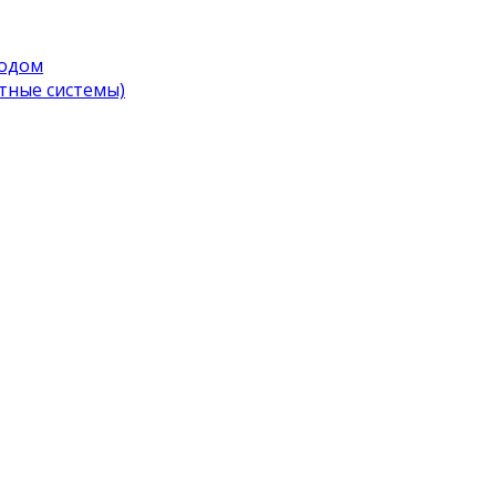
водом
тные системы)