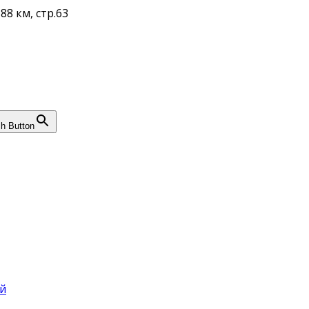
88 км, стр.63
h Button
й