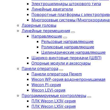
Электроцилиндры штокового типа
Линейные двигатели
Поворотные платформы с электропри
Многоосевые системы (Многокоордина
Лазерные головы
Линейные перемещения
Направляющие
Рельсовые направляющие
Роликовые направляющие
Цилиндрические направляющие
Шарико-винтовые передачи (ШВП)
Опорные модули и аксессуары
Панели оператора
Панели оператора Flexem
Wecon WP-серия водонепроницаемая
Wecon PI-серия
Wecon LEVI-серия
Программируемые контроллеры
ПЛК Wecon LX3V-серия
ПЛК Wecon LX5V-серия