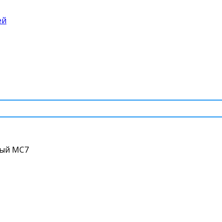
ей
ый МC7