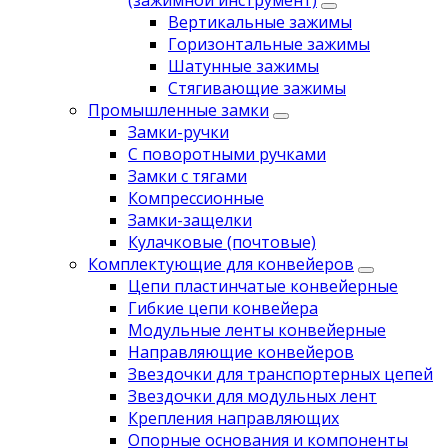
(зажимной инструмент)
Вертикальные зажимы
Горизонтальные зажимы
Шатунные зажимы
Стягивающие зажимы
Промышленные замки
Замки-ручки
С поворотными ручками
Замки с тягами
Компрессионные
Замки-защелки
Кулачковые (почтовые)
Комплектующие для конвейеров
Цепи пластинчатые конвейерные
Гибкие цепи конвейера
Модульные ленты конвейерные
Направляющие конвейеров
Звездочки для транспортерных цепей
Звездочки для модульных лент
Крепления направляющих
Опорные основания и компоненты