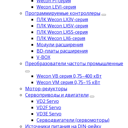
Wecon PI-серия
Wecon LEVI-серия
Программируемые контроллеры
ПЛК Wecon LX3V-серия
ПЛК Wecon LX5V-серия
ПЛК Wecon LX5S-серия
ПЛК Wecon LX6-серия
Модули расширения
BD-платы расширения
V-BOX
Преобразователи частоты промышленные
Wecon VB серия 0,75–400 кВт
Wecon VM серия 0,75–15 кВт
Мотор-редукторы
Сервоприводы и двигатели
VD2 Servo
VD2F Servo
VD3E Servo
Серводвигатели (сервомоторы)
Источники питания на DIN-рейку