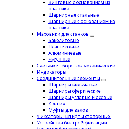
Винтовые с основанием из
пластика
Шарнирные стальные
Шарнирные с основанием из
пластика
Маховики для станков
Бакелитовые
Пластиковые
Алюминиевые
Чугунные
Счетчики оборотов механические
Индикаторы
Соединительные элементы
Шарниры вильчатые
Шарниры сферические
Шарниры угловые и осевые
Крепеж
Муфты для валов
Фиксаторы (штифты стопорные)
Устройства быстрой фиксации