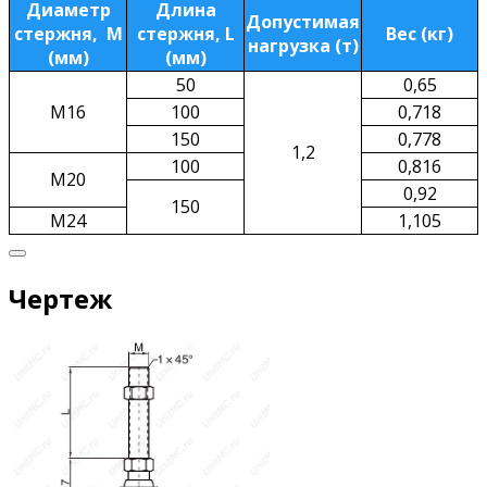
Диаметр
Длина
Допустимая
стержня, М
стержня, L
Вес (кг)
нагрузка (т)
(мм)
(мм)
50
0,65
М16
100
0,718
150
0,778
1,2
100
0,816
М20
0,92
150
М24
1,105
Чертеж