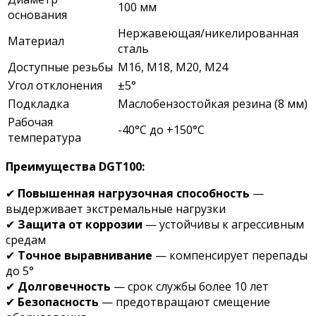
100 мм
основания
Нержавеющая/никелированная
Материал
сталь
Доступные резьбы
М16, М18, М20, М24
Угол отклонения
±5°
Подкладка
Маслобензостойкая резина (8 мм)
Рабочая
-40°C до +150°C
температура
Преимущества DGT100:
✔
Повышенная нагрузочная способность
—
выдерживает экстремальные нагрузки
✔
Защита от коррозии
— устойчивы к агрессивным
средам
✔
Точное выравнивание
— компенсирует перепады
до 5°
✔
Долговечность
— срок службы более 10 лет
✔
Безопасность
— предотвращают смещение