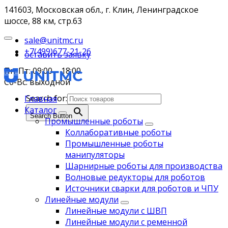
141603, Московская обл., г. Клин, Ленинградское
шоссе, 88 км, стр.63
sale@unitmc.ru
+7(499)677-21-26
оставить заявку
Пн-Пт: 09:00 – 18:00
Сб-Вс: выходной
Search for:
Главная
Каталог
Search Button
Промышленные роботы
Коллаборативные роботы
Промышленные роботы
манипуляторы
Шарнирные роботы для производства
Волновые редукторы для роботов
Источники сварки для роботов и ЧПУ
Линейные модули
Линейные модули с ШВП
Линейные модули с ременной