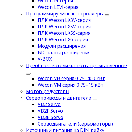
Wecon PI-серия
Wecon LEVI-серия
Программируемые контроллеры
ПЛК Wecon LX3V-серия
ПЛК Wecon LX5V-серия
ПЛК Wecon LX5S-серия
ПЛК Wecon LX6-серия
Модули расширения
BD-платы расширения
V-BOX
Преобразователи частоты промышленные
Wecon VB серия 0,75–400 кВт
Wecon VM серия 0,75–15 кВт
Мотор-редукторы
Сервоприводы и двигатели
VD2 Servo
VD2F Servo
VD3E Servo
Серводвигатели (сервомоторы)
Источники питания на DIN-рейку