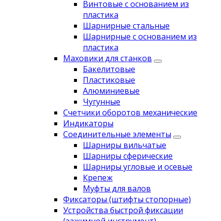
Винтовые с основанием из
пластика
Шарнирные стальные
Шарнирные с основанием из
пластика
Маховики для станков
Бакелитовые
Пластиковые
Алюминиевые
Чугунные
Счетчики оборотов механические
Индикаторы
Соединительные элементы
Шарниры вильчатые
Шарниры сферические
Шарниры угловые и осевые
Крепеж
Муфты для валов
Фиксаторы (штифты стопорные)
Устройства быстрой фиксации