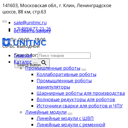
141603, Московская обл., г. Клин, Ленинградское
шоссе, 88 км, стр.63
sale@unitmc.ru
+7(499)677-21-26
оставить заявку
Пн-Пт: 09:00 – 18:00
Сб-Вс: выходной
Search for:
Главная
Каталог
Search Button
Промышленные роботы
Коллаборативные роботы
Промышленные роботы
манипуляторы
Шарнирные роботы для производства
Волновые редукторы для роботов
Источники сварки для роботов и ЧПУ
Линейные модули
Линейные модули с ШВП
Линейные модули с ременной