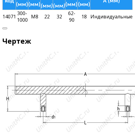
код
A (мм)
(мм)
(мм)
(мм)
(мм)
(мм)
(мм)
300-
62-
14071
M8
22
32
18
Индивидуальные
1000
90
Чертеж