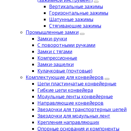
(зажимной инструмент)
Вертикальные зажимы
Горизонтальные зажимы
Шатунные зажимы
Стягивающие зажимы
Промышленные замки
Замки-ручки
С поворотными ручками
Замки с тягами
Компрессионные
Замки-защелки
Кулачковые (почтовые)
Комплектующие для конвейеров
Цепи пластинчатые конвейерные
Гибкие цепи конвейера
Модульные ленты конвейерные
Направляющие конвейеров
Звездочки для транспортерных цепей
Звездочки для модульных лент
Крепления направляющих
Опорные основания и компоненты