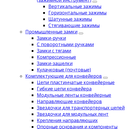
(зажимной инструмент)
Вертикальные зажимы
Горизонтальные зажимы
Шатунные зажимы
Стягивающие зажимы
Промышленные замки
Замки-ручки
С поворотными ручками
Замки с тягами
Компрессионные
Замки-защелки
Кулачковые (почтовые)
Комплектующие для конвейеров
Цепи пластинчатые конвейерные
Гибкие цепи конвейера
Модульные ленты конвейерные
Направляющие конвейеров
Звездочки для транспортерных цепей
Звездочки для модульных лент
Крепления направляющих
Опорные основания и компоненты