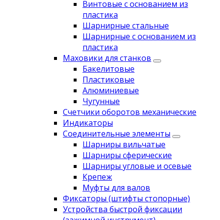
Винтовые с основанием из
пластика
Шарнирные стальные
Шарнирные с основанием из
пластика
Маховики для станков
Бакелитовые
Пластиковые
Алюминиевые
Чугунные
Счетчики оборотов механические
Индикаторы
Соединительные элементы
Шарниры вильчатые
Шарниры сферические
Шарниры угловые и осевые
Крепеж
Муфты для валов
Фиксаторы (штифты стопорные)
Устройства быстрой фиксации