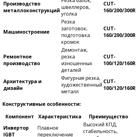
Резка балок,
Производство
CUT-
швеллеров,
металлоконструкций
160/200/300R
уголка
Резка
заготовок,
CUT-
Машиностроение
подготовка
160/200/300R
кромок
Демонтаж,
Ремонтное
резка
CUT-
производство
изношенных
100/120/160R
деталей
Фигурная резка,
Архитектура и
CUT-
художественный
дизайн
100/120/160R
металл
Конструктивные особенности:
Компонент
Характеристика
Преимущество
Высокий КПД,
Инвертор
Плавное
стабильность,
IGBT
переключение