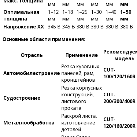
Макс. толщина
мм
мм
мм
мм
мм
мм
Оптимальная
1–12
1–18
1–25
1–30
1–40
1–50
толщина
мм
мм
мм
мм
мм
мм
Напряжение ХХ
345 В
345 В
380 В
380 В
380 В
380 В
Основные области применения:
Рекомендуе
Отрасль
Применение
модель
Резка кузовных
CUT-
Автомобилестроение
панелей, рам,
100/120/160R
кронштейнов
Резка корпусных
конструкций,
CUT-
Судостроение
листового
200/300/400R
проката
Раскрой листа,
CUT-
Металлообработка
изготовление
120/160/200R
деталей