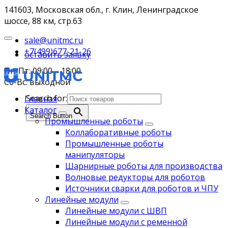
141603, Московская обл., г. Клин, Ленинградское
шоссе, 88 км, стр.63
sale@unitmc.ru
+7(499)677-21-26
оставить заявку
Пн-Пт: 09:00 – 18:00
Сб-Вс: выходной
Search for:
Главная
Каталог
Search Button
Промышленные роботы
Коллаборативные роботы
Промышленные роботы
манипуляторы
Шарнирные роботы для производства
Волновые редукторы для роботов
Источники сварки для роботов и ЧПУ
Линейные модули
Линейные модули с ШВП
Линейные модули с ременной