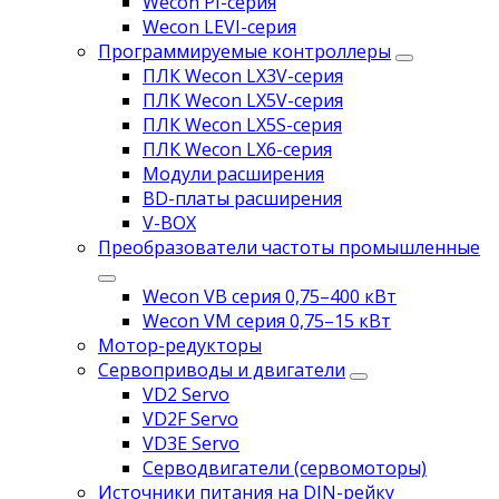
Wecon PI-серия
Wecon LEVI-серия
Программируемые контроллеры
ПЛК Wecon LX3V-серия
ПЛК Wecon LX5V-серия
ПЛК Wecon LX5S-серия
ПЛК Wecon LX6-серия
Модули расширения
BD-платы расширения
V-BOX
Преобразователи частоты промышленные
Wecon VB серия 0,75–400 кВт
Wecon VM серия 0,75–15 кВт
Мотор-редукторы
Сервоприводы и двигатели
VD2 Servo
VD2F Servo
VD3E Servo
Серводвигатели (сервомоторы)
Источники питания на DIN-рейку