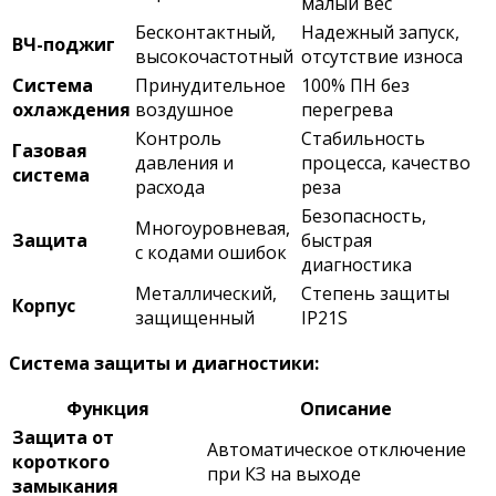
малый вес
Бесконтактный,
Надежный запуск,
ВЧ-поджиг
высокочастотный
отсутствие износа
Система
Принудительное
100% ПН без
охлаждения
воздушное
перегрева
Контроль
Стабильность
Газовая
давления и
процесса, качество
система
расхода
реза
Безопасность,
Многоуровневая,
Защита
быстрая
с кодами ошибок
диагностика
Металлический,
Степень защиты
Корпус
защищенный
IP21S
Система защиты и диагностики:
Функция
Описание
Защита от
Автоматическое отключение
короткого
при КЗ на выходе
замыкания