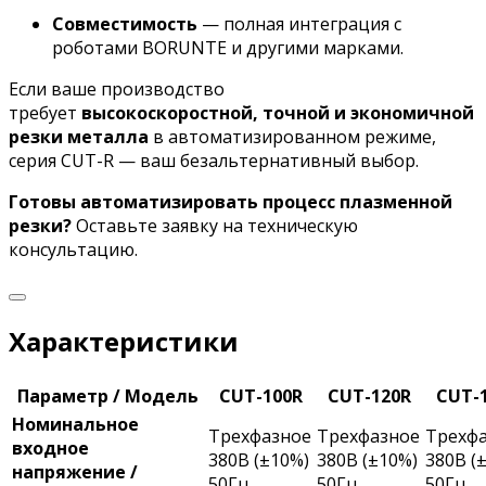
Совместимость
— полная интеграция с
роботами BORUNTE и другими марками.
Если ваше производство
требует
высокоскоростной, точной и экономичной
резки металла
в автоматизированном режиме,
серия CUT-R — ваш безальтернативный выбор.
Готовы автоматизировать процесс плазменной
резки?
Оставьте заявку на техническую
консультацию.
Характеристики
Параметр / Модель
CUT-100R
CUT-120R
CUT-
Номинальное
Трехфазное
Трехфазное
Трехф
входное
380В (±10%)
380В (±10%)
380В (
напряжение /
50Гц
50Гц
50Гц