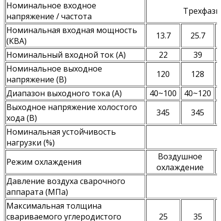
Номинальное входное
Трехфазно
напряжение / частота
Номинальная входная мощность
13.7
25.7
(КВА)
Номинальный входной ток (А)
22
39
Номинальное выходное
120
128
напряжение (В)
Диапазон выходного тока (А)
40~100
40~120
Выходное напряжение холостого
345
345
хода (В)
Номинальная устойчивость
нагрузки (%)
Воздушное
Режим охлаждения
охлаждение
Давление воздуха сварочного
аппарата (МПа)
Максимальная толщина
свариваемого углеродистого
25
35