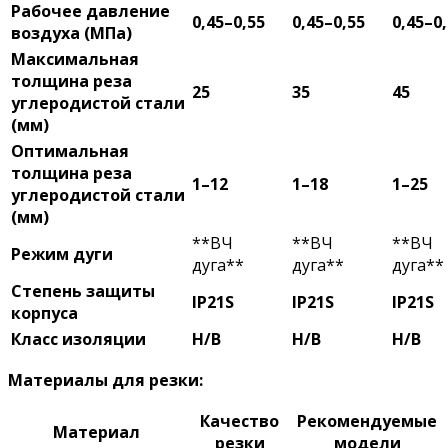
Рабочее давление
0,45–0,55
0,45–0,55
0,45–0
воздуха (МПа)
Максимальная
толщина реза
25
35
45
углеродистой стали
(мм)
Оптимальная
толщина реза
1–12
1–18
1–25
углеродистой стали
(мм)
**ВЧ
**ВЧ
**ВЧ
Режим дуги
дуга**
дуга**
дуга**
Степень защиты
IP21S
IP21S
IP21S
корпуса
Класс изоляции
H/B
H/B
H/B
Материалы для резки:
Качество
Рекомендуемые
Материал
резки
модели