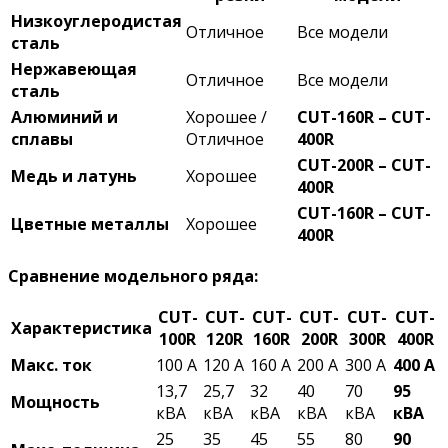
Низкоуглеродистая
Отличное
Все модели
сталь
Нержавеющая
Отличное
Все модели
сталь
Алюминий и
Хорошее /
CUT-160R – CUT-
сплавы
Отличное
400R
CUT-200R – CUT-
Медь и латунь
Хорошее
400R
CUT-160R – CUT-
Цветные металлы
Хорошее
400R
Сравнение модельного ряда:
CUT-
CUT-
CUT-
CUT-
CUT-
CUT-
Характеристика
100R
120R
160R
200R
300R
400R
Макс. ток
100 А
120 А
160 А
200 А
300 А
400 А
13,7
25,7
32
40
70
95
Мощность
кВА
кВА
кВА
кВА
кВА
кВА
25
35
45
55
80
90