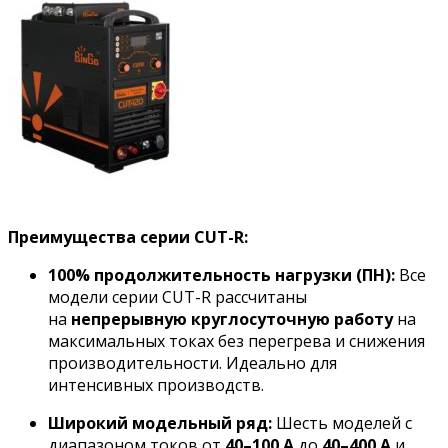
Преимущества серии CUT-R:
100% продолжительность нагрузки (ПН):
Все
модели серии CUT-R рассчитаны
на
непрерывную круглосуточную работу
на
максимальных токах без перегрева и снижения
производительности. Идеально для
интенсивных производств.
Широкий модельный ряд:
Шесть моделей с
диапазоном токов от
40–100 А
до
40–400 А
и