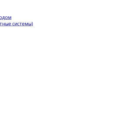
водом
тные системы)