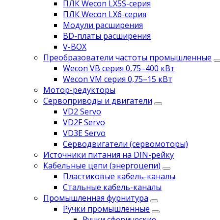
ПЛК Wecon LX5S-серия
ПЛК Wecon LX6-серия
Модули расширения
BD-платы расширения
V-BOX
Преобразователи частоты промышленные
Wecon VB серия 0,75–400 кВт
Wecon VM серия 0,75–15 кВт
Мотор-редукторы
Сервоприводы и двигатели
VD2 Servo
VD2F Servo
VD3E Servo
Серводвигатели (сервомоторы)
Источники питания на DIN-рейку
Кабельные цепи (энергоцепи)
Пластиковые кабель-каналы
Стальные кабель-каналы
Промышленная фурнитура
Ручки промышленные
Ручки сферические