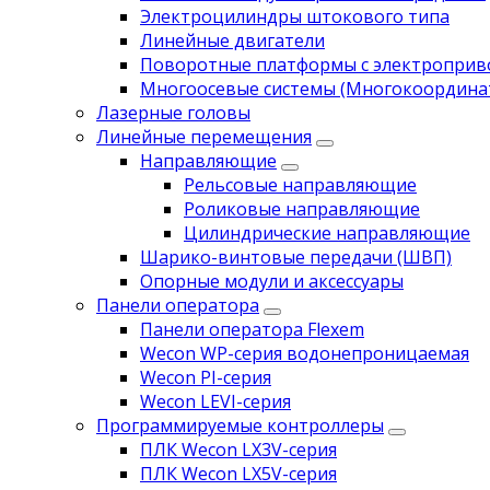
Электроцилиндры штокового типа
Линейные двигатели
Поворотные платформы с электропри
Многоосевые системы (Многокоордина
Лазерные головы
Линейные перемещения
Направляющие
Рельсовые направляющие
Роликовые направляющие
Цилиндрические направляющие
Шарико-винтовые передачи (ШВП)
Опорные модули и аксессуары
Панели оператора
Панели оператора Flexem
Wecon WP-серия водонепроницаемая
Wecon PI-серия
Wecon LEVI-серия
Программируемые контроллеры
ПЛК Wecon LX3V-серия
ПЛК Wecon LX5V-серия