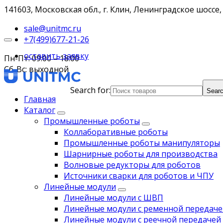
141603, Московская обл., г. Клин, Ленинградское шоссе, 
sale@unitmc.ru
+7(499)677-21-26
оставить заявку
Пн-Пт: 09:00 – 18:00
Сб-Вс: выходной
Search for:
Searc
Главная
Каталог
Промышленные роботы
Коллаборативные роботы
Промышленные роботы манипуляторы
Шарнирные роботы для производства
Волновые редукторы для роботов
Источники сварки для роботов и ЧПУ
Линейные модули
Линейные модули с ШВП
Линейные модули с ременной передаче
Линейные модули с реечной передачей