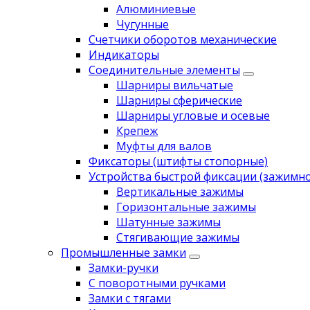
Алюминиевые
Чугунные
Счетчики оборотов механические
Индикаторы
Соединительные элементы
Шарниры вильчатые
Шарниры сферические
Шарниры угловые и осевые
Крепеж
Муфты для валов
Фиксаторы (штифты стопорные)
Устройства быстрой фиксации (зажимн
Вертикальные зажимы
Горизонтальные зажимы
Шатунные зажимы
Стягивающие зажимы
Промышленные замки
Замки-ручки
С поворотными ручками
Замки с тягами