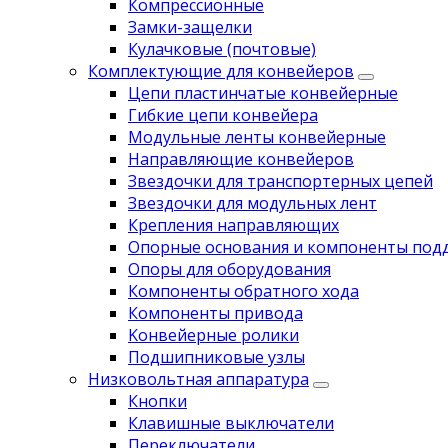
Компрессионные
Замки-защелки
Кулачковые (почтовые)
Комплектующие для конвейеров
Цепи пластинчатые конвейерные
Гибкие цепи конвейера
Модульные ленты конвейерные
Направляющие конвейеров
Звездочки для транспортерных цепей
Звездочки для модульных лент
Крепления направляющих
Опорные основания и компоненты под
Опоры для оборудования
Компоненты обратного хода
Компоненты привода
Koнвейерныe pолики
Подшипниковые узлы
Низковольтная аппаратура
Кнопки
Клавишные выключатели
Переключатели