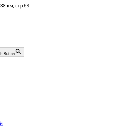
88 км, стр.63
h Button
й