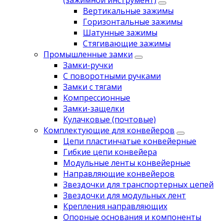
(зажимной инструмент)
Вертикальные зажимы
Горизонтальные зажимы
Шатунные зажимы
Стягивающие зажимы
Промышленные замки
Замки-ручки
С поворотными ручками
Замки с тягами
Компрессионные
Замки-защелки
Кулачковые (почтовые)
Комплектующие для конвейеров
Цепи пластинчатые конвейерные
Гибкие цепи конвейера
Модульные ленты конвейерные
Направляющие конвейеров
Звездочки для транспортерных цепей
Звездочки для модульных лент
Крепления направляющих
Опорные основания и компоненты