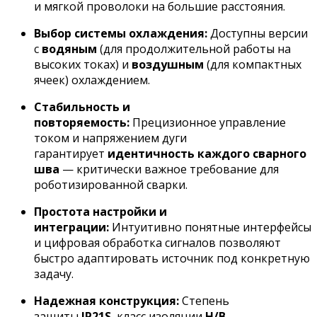
и мягкой проволоки на большие расстояния.
Выбор системы охлаждения:
Доступны версии
с
водяным
(для продолжительной работы на
высоких токах) и
воздушным
(для компактных
ячеек) охлаждением.
Стабильность и
повторяемость:
Прецизионное управление
током и напряжением дуги
гарантирует
идентичность каждого сварного
шва
— критически важное требование для
роботизированной сварки.
Простота настройки и
интеграции:
Интуитивно понятные интерфейсы
и цифровая обработка сигналов позволяют
быстро адаптировать источник под конкретную
задачу.
Надежная конструкция:
Степень
защиты
IP21S
, класс изоляции
H/B
.