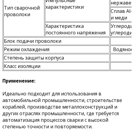
Импульсные
нержавею
характеристики
Тип сварочной
Сплав Al-
проволоки
и меди
Характеристика
Углеродис
постоянного напряжения
углероди
Блок подачи проволоки
Режим охлаждения
Водяное 
Степень защиты корпуса
Класс изоляции
Применение:
Идеально подходит для использования в
автомобильной промышленности, строительстве
кораблей, производстве металлоконструкций и
других отраслях промышленности, где требуется
автоматизация процессов сварки с высокой
степенью точности и повторяемости.