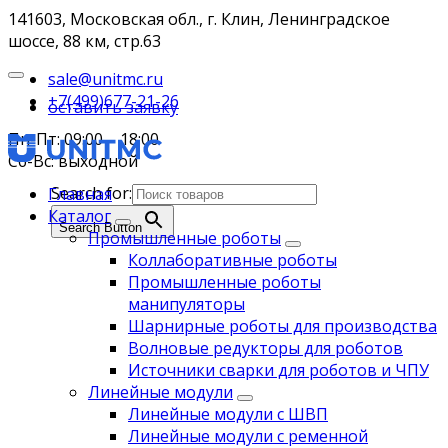
141603, Московская обл., г. Клин, Ленинградское
шоссе, 88 км, стр.63
sale@unitmc.ru
+7(499)677-21-26
оставить заявку
Пн-Пт: 09:00 – 18:00
Сб-Вс: выходной
Search for:
Главная
Каталог
Search Button
Промышленные роботы
Коллаборативные роботы
Промышленные роботы
манипуляторы
Шарнирные роботы для производства
Волновые редукторы для роботов
Источники сварки для роботов и ЧПУ
Линейные модули
Линейные модули с ШВП
Линейные модули с ременной