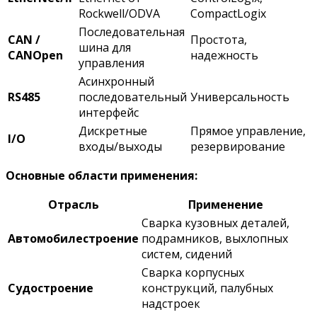
Rockwell/ODVA
CompactLogix
Последовательная
CAN /
Простота,
шина для
CANOpen
надежность
управления
Асинхронный
RS485
последовательный
Универсальность
интерфейс
Дискретные
Прямое управление,
I/O
входы/выходы
резервирование
Основные области применения:
Отрасль
Применение
Сварка кузовных деталей,
Автомобилестроение
подрамников, выхлопных
систем, сидений
Сварка корпусных
Судостроение
конструкций, палубных
надстроек