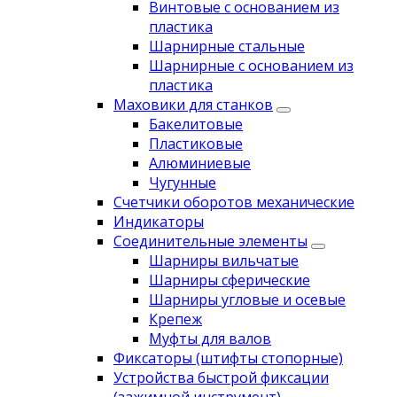
Винтовые с основанием из
пластика
Шарнирные стальные
Шарнирные с основанием из
пластика
Маховики для станков
Бакелитовые
Пластиковые
Алюминиевые
Чугунные
Счетчики оборотов механические
Индикаторы
Соединительные элементы
Шарниры вильчатые
Шарниры сферические
Шарниры угловые и осевые
Крепеж
Муфты для валов
Фиксаторы (штифты стопорные)
Устройства быстрой фиксации