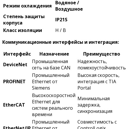
Водяное /
Режим охлаждения
Воздушное
Степень защиты
IP21S
корпуса
Класс изоляции
H / B
Коммуникационные интерфейсы и интеграция:
Интерфейс
Назначение
Преимущество
Промышленная
Надежность,
DeviceNet
сеть на базе CAN
помехоустойчивость
Промышленный
Высокая скорость,
PROFINET
Ethernet от
интеграция с TIA
Siemens
Portal
Высокоскоростной
Минимальная
Ethernet для
EtherCAT
задержка,
систем реального
синхронизация
времени
Промышленный
Совместимость с
EtherNet/IP
Ethernet от
ControlLogix,