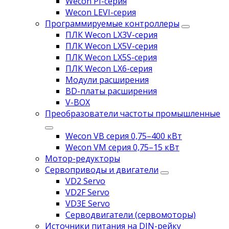
Wecon PI-серия
Wecon LEVI-серия
Программируемые контроллеры
ПЛК Wecon LX3V-серия
ПЛК Wecon LX5V-серия
ПЛК Wecon LX5S-серия
ПЛК Wecon LX6-серия
Модули расширения
BD-платы расширения
V-BOX
Преобразователи частоты промышленные
Wecon VB серия 0,75–400 кВт
Wecon VM серия 0,75–15 кВт
Мотор-редукторы
Сервоприводы и двигатели
VD2 Servo
VD2F Servo
VD3E Servo
Серводвигатели (сервомоторы)
Источники питания на DIN-рейку